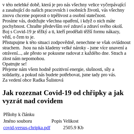
v této nelehké době, která je pro nás všechny velice vyčerpávající
a zasahující do našich pracovních i osobních životů, vás všechny
znovu chceme poprosit o trpělivost a osobní statečnost.
Prosíme vás, dodržujte všechna opatření, i když o nich máte
pochybnost. Chraňte především své zdraví a zdraví svého okolí.
Boj s Covid-19 je těžký a ti, kteří prodělali těžší formu nákazy,
vědí, o čem to je.
Přistupujme k této situaci zodpovědně, nenechme se však ovládnout
strachem. Jsou na nás kladeny velké nároky - jsme více unavení a
otrávení..., ale přesto se pokusme radovat z každého dne. Strach a
zlost nám nepomohou.
Opatrujte se!
Přejeme nám všem hodně pozitivní energie, slušnosti, síly a
solidarity, a pokud nás budete potřebovat, jsme tady pro vás.
Za vedení obce Radka Šulistová
Jak rozeznat Covid-19 od chřipky a jak
vyzrát nad covidem
Přílohy k článku
Jméno souboru
Popis
Velikost
covid-versus-chripka.pdf
2505.9 Kb