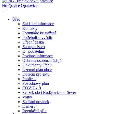
Hrdějovice
Opatovice
Úřad
Základní informace
Kontakty
Formuláře ke stažení
Potřebuji si vyřídit
Úřední deska
Zastupitelstvo
E - podatelna
Povinné informace
Ochrana osobních údajů
Dokumenty úřadu
Územní plán obce
Dotační projekty
Publicita
Povodňový plán
COVID-19
Svazek obcí Budějovicko - Sever
Volby
Zasílání novinek
Kamery
Regulační plán