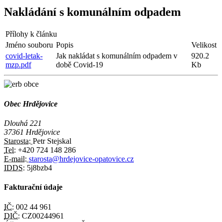
Nakládání s komunálním odpadem
Přílohy k článku
Jméno souboru
Popis
Velikost
covid-letak-
Jak nakládat s komunálním odpadem v
920.2
mzp.pdf
době Covid-19
Kb
Obec Hrdějovice
Dlouhá 221
37361 Hrdějovice
Starosta:
Petr Stejskal
Tel:
+420 724 148 286
E-mail:
starosta@hrdejovice-opatovice.cz
IDDS:
5j8bzb4
Fakturační údaje
IČ:
002 44 961
DIČ:
CZ00244961