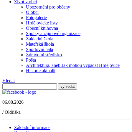
Život v obci
Upozornění pro občany
O obci
Fotogalerie
Hrdějovické listy
Obecní knihovna
Spolky a zájmové organizace
Základní škola
Mateřská škola
Sportovní hala
Zdravotní středisko
Pošta
Architektura, aneb Jak mohou vypadat Hrdějovice
Historie aktualit
Hledat
06.08.2026
/
Oldřiška
Základní informace