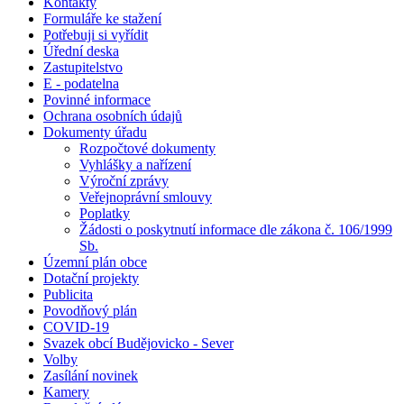
Kontakty
Formuláře ke stažení
Potřebuji si vyřídit
Úřední deska
Zastupitelstvo
E - podatelna
Povinné informace
Ochrana osobních údajů
Dokumenty úřadu
Rozpočtové dokumenty
Vyhlášky a nařízení
Výroční zprávy
Veřejnoprávní smlouvy
Poplatky
Žádosti o poskytnutí informace dle zákona č. 106/1999
Sb.
Územní plán obce
Dotační projekty
Publicita
Povodňový plán
COVID-19
Svazek obcí Budějovicko - Sever
Volby
Zasílání novinek
Kamery