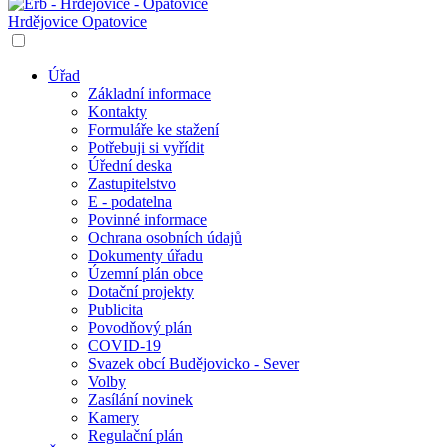
Hrdějovice
Opatovice
Úřad
Základní informace
Kontakty
Formuláře ke stažení
Potřebuji si vyřídit
Úřední deska
Zastupitelstvo
E - podatelna
Povinné informace
Ochrana osobních údajů
Dokumenty úřadu
Územní plán obce
Dotační projekty
Publicita
Povodňový plán
COVID-19
Svazek obcí Budějovicko - Sever
Volby
Zasílání novinek
Kamery
Regulační plán