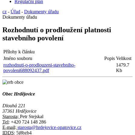
Regulační plán
cz
-
Úřad
-
Dokumenty úřadu
Dokumenty úřadu
Rozhodnutí o prodloužení platnosti
stavebního povolení
Přílohy k článku
Jméno souboru
Popis
Velikost
rozhodnuti-o-prodlouzeni-stavebniho-
1479.7
povoleni688092437.pdf
Kb
Obec Hrdějovice
Dlouhá 221
37361 Hrdějovice
Starosta:
Petr Stejskal
Tel:
+420 724 148 286
E-mail:
starosta@hrdejovice-opatovice.cz
IDDS:
5j8bzb4