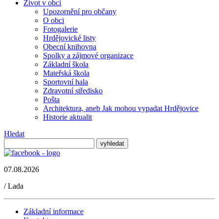
Život v obci
Upozornění pro občany
O obci
Fotogalerie
Hrdějovické listy
Obecní knihovna
Spolky a zájmové organizace
Základní škola
Mateřská škola
Sportovní hala
Zdravotní středisko
Pošta
Architektura, aneb Jak mohou vypadat Hrdějovice
Historie aktualit
Hledat
07.08.2026
/
Lada
Základní informace