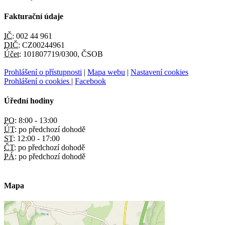
Fakturační údaje
IČ:
002 44 961
DIČ:
CZ00244961
Účet:
101807719/0300, ČSOB
Prohlášení o přístupnosti
|
Mapa webu
|
Nastavení cookies
Prohlášení o cookies
|
Facebook
Úřední hodiny
PO:
8:00 - 13:00
ÚT:
po předchozí dohodě
ST:
12:00 - 17:00
ČT:
po předchozí dohodě
PÁ:
po předchozí dohodě
Mapa