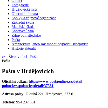
O obci
Fotogalerie
Hrdějovické listy
Obecní knihovna
Spolky a zájmové organizace
Základní škola
Mateřská škola
Sportovní hala
Zdravotní středisko
Pošta
Architektura, aneb Jak mohou vypadat Hrdějovice
Historie aktualit
cz
-
Život v obci
-
Pošta
Pošta
Pošta v Hrdějovicích
Oficiální odkaz:
https://www.postaonline.cz/detail-
pobocky/-/pobocky/detail/37361
Adresa pošty:
Dlouhá 221, Hrdějovice, 373 61
Telefon:
954 237 361