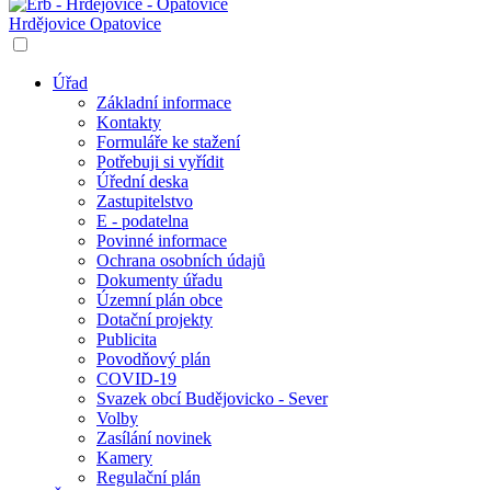
Hrdějovice
Opatovice
Úřad
Základní informace
Kontakty
Formuláře ke stažení
Potřebuji si vyřídit
Úřední deska
Zastupitelstvo
E - podatelna
Povinné informace
Ochrana osobních údajů
Dokumenty úřadu
Územní plán obce
Dotační projekty
Publicita
Povodňový plán
COVID-19
Svazek obcí Budějovicko - Sever
Volby
Zasílání novinek
Kamery
Regulační plán