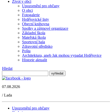
Život v obci
Upozornění pro občany
O obci
Fotogalerie
Hrdějovické listy
Obecní knihovna
Spolky a zájmové organizace
Základní škola
Mateřská škola
Sportovní hala
Zdravotní středisko
Pošta
Architektura, aneb Jak mohou vypadat Hrdějovice
Historie aktualit
Hledat
07.08.2026
/
Lada
Upozornění pro občany