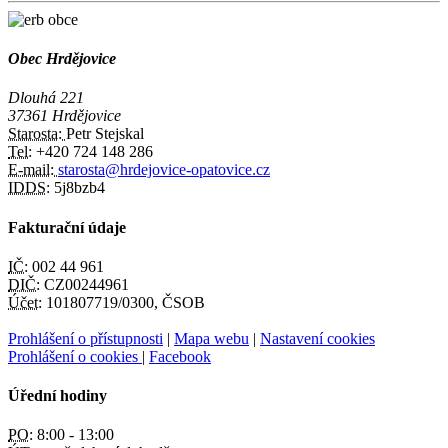
Obec Hrdějovice
Dlouhá 221
37361 Hrdějovice
Starosta:
Petr Stejskal
Tel:
+420 724 148 286
E-mail:
starosta@hrdejovice-opatovice.cz
IDDS:
5j8bzb4
Fakturační údaje
IČ:
002 44 961
DIČ:
CZ00244961
Účet:
101807719/0300, ČSOB
Prohlášení o přístupnosti
|
Mapa webu
|
Nastavení cookies
Prohlášení o cookies
|
Facebook
Úřední hodiny
PO:
8:00 - 13:00