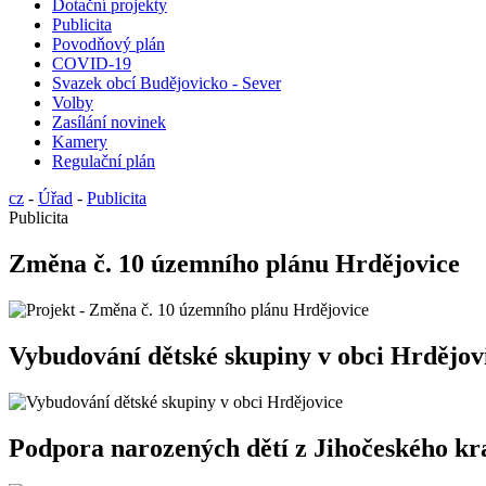
Dotační projekty
Publicita
Povodňový plán
COVID-19
Svazek obcí Budějovicko - Sever
Volby
Zasílání novinek
Kamery
Regulační plán
cz
-
Úřad
-
Publicita
Publicita
Změna č. 10 územního plánu Hrdějovice
Vybudování dětské skupiny v obci Hrdějov
Podpora narozených dětí z Jihočeského kra