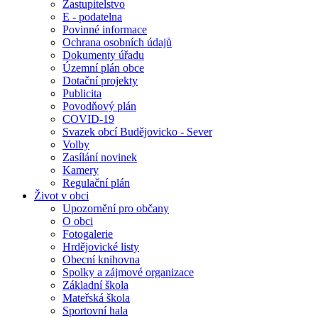
Zastupitelstvo
E - podatelna
Povinné informace
Ochrana osobních údajů
Dokumenty úřadu
Územní plán obce
Dotační projekty
Publicita
Povodňový plán
COVID-19
Svazek obcí Budějovicko - Sever
Volby
Zasílání novinek
Kamery
Regulační plán
Život v obci
Upozornění pro občany
O obci
Fotogalerie
Hrdějovické listy
Obecní knihovna
Spolky a zájmové organizace
Základní škola
Mateřská škola
Sportovní hala