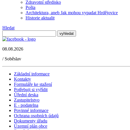
Zdravotní středisko
Pošta
Architektura, aneb Jak mohou vypadat Hrdějovice
Historie aktualit
Hledat
08.08.2026
/
Soběslav
Základní informace
Kontakty
Formuláře ke stažení
Potřebuji si vyřídit
Úřední deska
Zastupitelstvo
E - podatelna
Povinné informace
Ochrana osobních údajů
Dokumenty úřadu
Územní plán obce