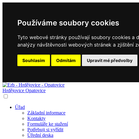
Používáme soubory cookies
Tyto webové stránky používají soubory cookies a da
analýzy návštěvnosti webových stránek a zjištění z
Souhlasím
Odmítám
Upravit mé předvolby
Hrdějovice
Opatovice
Úřad
Základní informace
Kontakty
Formuláře ke stažení
Potřebuji si vyřídit
Úřední deska