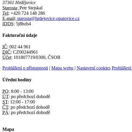
37361 Hrdějovice
Starosta:
Petr Stejskal
Tel:
+420 724 148 286
E-mail:
starosta@hrdejovice-opatovice.cz
IDDS:
5j8bzb4
Fakturační údaje
IČ:
002 44 961
DIČ:
CZ00244961
Účet:
101807719/0300, ČSOB
Prohlášení o přístupnosti
|
Mapa webu
|
Nastavení cookies
Prohlášení
Úřední hodiny
PO:
8:00 - 13:00
ÚT:
po předchozí dohodě
ST:
12:00 - 17:00
ČT:
po předchozí dohodě
PÁ:
po předchozí dohodě
Mapa