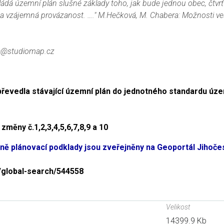
ádá územní plán slušné základy toho, jak bude jednou obec, čtvr
ad a vzájemná provázanost. …." M.Hečková, M. Chabera: Možnosti ve
ima@studiomap.cz
 převedla stávající územní plán do jednotného standardu úz
měny č.1,2,3,4,5,6,7,8,9 a 10
 plánovací podklady jsou zveřejněny na Geoportál Jihoč
p/global-search/544558
Velikost
14399.9 Kb