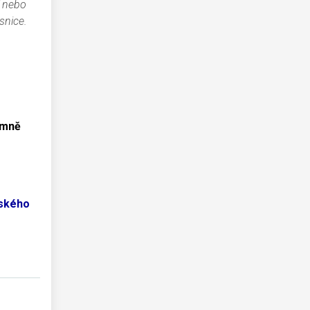
ť nebo
snice.
emně
eského