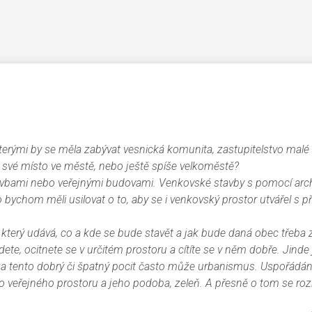
terými by se měla zabývat vesnická komunita, zastupitelstvo malé
 své místo ve městě, nebo ještě spíše velkoměstě?
tavbami nebo veřejnými budovami. Venkovské stavby s pomocí arch
o bychom měli usilovat o to, aby se i venkovský prostor utvářel s 
terý udává, co a kde se bude stavět a jak bude daná obec třeba 
dete, ocitnete se v určitém prostoru a cítíte se v něm dobře. Jinde 
za tento dobrý či špatný pocit často může urbanismus. Uspořádání
řítko veřejného prostoru a jeho podoba, zeleň. A přesně o tom se ro