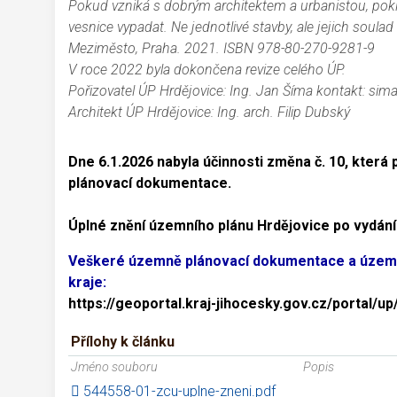
Pokud vzniká s dobrým architektem a urbanistou, pokl
vesnice vypadat. Ne jednotlivé stavby, ale jejich soul
Meziměsto, Praha. 2021. ISBN 978-80-270-9281-9
V roce 2022 byla dokončena revize celého ÚP.
Pořizovatel ÚP Hrdějovice: Ing. Jan Šíma kontakt: s
Architekt ÚP Hrdějovice: Ing. arch. Filip Dubský
Dne 6.1.2026 nabyla účinnosti změna č. 10, která
plánovací dokumentace.
Úplné znění územního plánu Hrdějovice po vydání z
Veškeré územně plánovací dokumentace a územně
kraje:
https://geoportal.kraj-jihocesky.gov.cz/portal/u
Přílohy k článku
Jméno souboru
Popis
544558-01-zcu-uplne-zneni.pdf