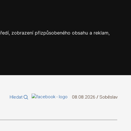
středí, zobrazení přizpůsobeného obsahu a reklam,
Hledat
08.08.2026
/
Soběslav