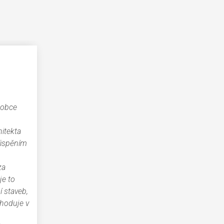
 obce
itekta
přispěním
za
je to
 staveb,
zhoduje v