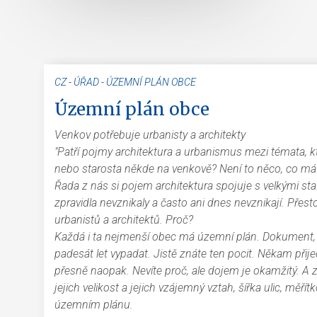
CZ
-
ÚŘAD
-
ÚZEMNÍ PLÁN OBCE
Územní plán obce
Venkov potřebuje urbanisty a architekty
"Patří pojmy architektura a urbanismus mezi témata, k
nebo starosta někde na venkově? Není to něco, co má
Řada z nás si pojem architektura spojuje s velkými s
zpravidla nevznikaly a často ani dnes nevznikají. Přest
urbanistů a architektů. Proč?
Každá i ta nejmenší obec má územní plán. Dokument, k
padesát let vypadat. Jistě znáte ten pocit. Někam přije
přesně naopak. Nevíte proč, ale dojem je okamžitý. A 
jejich velikost a jejich vzájemný vztah, šířka ulic, mě
územním plánu.