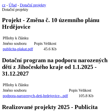
cz
-
Úřad
-
Dotační projekty
Dotační projekty
Projekt - Změna č. 10 územního plánu
Hrdějovice
Přílohy k článku
Jméno souboru
Popis
Velikost
publicita-plakat.pdf
45.6 Kb
Dotační program na podporu narozených
dětí z Jihočeského kraje od 1.1.2025 -
31.12.2027
Přílohy k článku
Jméno souboru
Popis
Velikost
podpora-narozenych-deti-hrdejovice-..pdf
105.8 Kb
Realizované projekty 2025 - Publicita