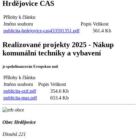
Hrdějovice CAS
Přílohy k článku
Jméno souboru
Popis
Velikost
publicita-hrdejovice-cas433591351.pdf
561.4 Kb
Realizované projekty 2025 - Nákup
komunální techniky a vybavení
je spolufinancován Evropskou unií
Přílohy k článku
Jméno souboru
Popis
Velikost
publicita-szif.pdf
354.6 Kb
publicita-mas.pdf
653.4 Kb
Obec Hrdějovice
Dlouhá 221