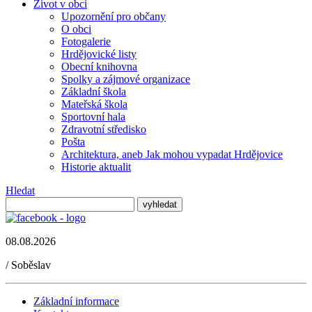
Život v obci
Upozornění pro občany
O obci
Fotogalerie
Hrdějovické listy
Obecní knihovna
Spolky a zájmové organizace
Základní škola
Mateřská škola
Sportovní hala
Zdravotní středisko
Pošta
Architektura, aneb Jak mohou vypadat Hrdějovice
Historie aktualit
Hledat
08.08.2026
/
Soběslav
Základní informace