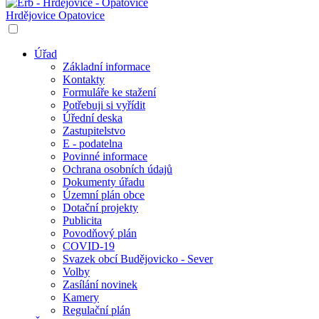
Hrdějovice
Opatovice
Úřad
Základní informace
Kontakty
Formuláře ke stažení
Potřebuji si vyřídit
Úřední deska
Zastupitelstvo
E - podatelna
Povinné informace
Ochrana osobních údajů
Dokumenty úřadu
Územní plán obce
Dotační projekty
Publicita
Povodňový plán
COVID-19
Svazek obcí Budějovicko - Sever
Volby
Zasílání novinek
Kamery
Regulační plán