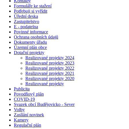
Kontakty
Formuláře ke stažení
Potřebuji si vyřídit
Úřední deska
Zastupitelstvo
E - podatelna
Povinné informace
Ochrana osobních údajů
Dokumenty úřadu
Územní plán obce
Dotační projekty
Realizované projekty 2024
Realizované projekty 2023
Realizované projekty 2022
Realizované projekty 2021
Realizované projekty 2020
Realizované projekty
Publicita
Povodňový plán
COVID-19
Svazek obcí Budějovicko - Sever
Volby
Zasílání novinek
Kamery
Regulační plán