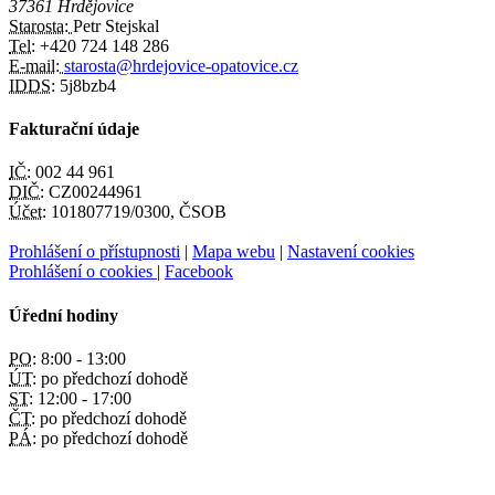
37361 Hrdějovice
Starosta:
Petr Stejskal
Tel:
+420 724 148 286
E-mail:
starosta@hrdejovice-opatovice.cz
IDDS:
5j8bzb4
Fakturační údaje
IČ:
002 44 961
DIČ:
CZ00244961
Účet:
101807719/0300, ČSOB
Prohlášení o přístupnosti
|
Mapa webu
|
Nastavení cookies
Prohlášení o cookies
|
Facebook
Úřední hodiny
PO:
8:00 - 13:00
ÚT:
po předchozí dohodě
ST:
12:00 - 17:00
ČT:
po předchozí dohodě
PÁ:
po předchozí dohodě