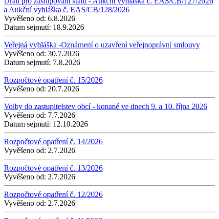
Úřad pro zastupování státu - Aukční vyhláška č. EAS/CB/127/2026
a Aukční vyhláška č. EAS/CB/128/2026
Vyvěšeno od:
6.8.2026
Datum sejmutí:
18.9.2026
Veřejná vyhláška -Oznámení o uzavření veřejnoprávní smlouvy
Vyvěšeno od:
30.7.2026
Datum sejmutí:
7.8.2026
Rozpočtové opatření č. 15/2026
Vyvěšeno od:
20.7.2026
Volby do zastupitelstev obcí - konané ve dnech 9. a 10. října 2026
Vyvěšeno od:
7.7.2026
Datum sejmutí:
12.10.2026
Rozpočtové opatření č. 14/2026
Vyvěšeno od:
2.7.2026
Rozpočtové opatření č. 13/2026
Vyvěšeno od:
2.7.2026
Rozpočtové opatření č. 12/2026
Vyvěšeno od:
2.7.2026