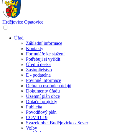
Hrdějovice
Opatovice
Úřad
Základní informace
Kontakty
Formuláře ke stažení
Potřebuji si vyřídit
Úřední deska
Zastupitelstvo
E - podatelna
Povinné informace
Ochrana osobních údajů
Dokumenty úřadu
Územní plán obce
Dotační projekty
Publicita
Povodňový plán
COVID-19
Svazek obcí Budějovicko - Sever
Volby