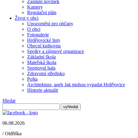
Zasílání novinek
Kamery
Regulační plán
Život v obci
Upozornění pro občany
O obci
Fotogalerie
Hrdějovické listy
Obecní knihovna
Spolky a zájmové organizace
Základní škola
Mateřská škola
Sportovní hala
Zdravotní středisko
Pošta
Architektura, aneb Jak mohou vypadat Hrdějovice
Historie aktualit
Hledat
06.08.2026
/
Oldřiška