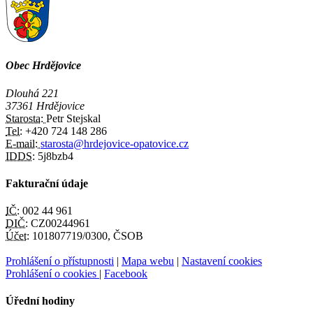
Obec Hrdějovice
Dlouhá 221
37361 Hrdějovice
Starosta:
Petr Stejskal
Tel:
+420 724 148 286
E-mail:
starosta@hrdejovice-opatovice.cz
IDDS:
5j8bzb4
Fakturační údaje
IČ:
002 44 961
DIČ:
CZ00244961
Účet:
101807719/0300, ČSOB
Prohlášení o přístupnosti
|
Mapa webu
|
Nastavení cookies
Prohlášení o cookies
|
Facebook
Úřední hodiny