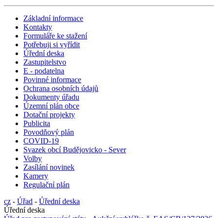
Základní informace
Kontakty
Formuláře ke stažení
Potřebuji si vyřídit
Úřední deska
Zastupitelstvo
E - podatelna
Povinné informace
Ochrana osobních údajů
Dokumenty úřadu
Územní plán obce
Dotační projekty
Publicita
Povodňový plán
COVID-19
Svazek obcí Budějovicko - Sever
Volby
Zasílání novinek
Kamery
Regulační plán
cz
-
Úřad
-
Úřední deska
Úřední deska