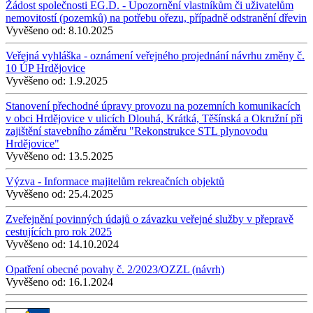
Žádost společnosti EG.D. - Upozornění vlastníkům či uživatelům
nemovitostí (pozemků) na potřebu ořezu, případně odstranění dřevin
Vyvěšeno od:
8.10.2025
Veřejná vyhláška - oznámení veřejného projednání návrhu změny č.
10 ÚP Hrdějovice
Vyvěšeno od:
1.9.2025
Stanovení přechodné úpravy provozu na pozemních komunikacích
v obci Hrdějovice v ulicích Dlouhá, Krátká, Těšínská a Okružní při
zajištění stavebního záměru "Rekonstrukce STL plynovodu
Hrdějovice"
Vyvěšeno od:
13.5.2025
Výzva - Informace majitelům rekreačních objektů
Vyvěšeno od:
25.4.2025
Zveřejnění povinných údajů o závazku veřejné služby v přepravě
cestujících pro rok 2025
Vyvěšeno od:
14.10.2024
Opatření obecné povahy č. 2/2023/OZZL (návrh)
Vyvěšeno od:
16.1.2024