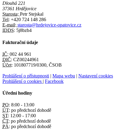
Dlouhá 221
37361 Hrdějovice
Starosta:
Petr Stejskal
Tel:
+420 724 148 286
E-mail:
starosta@hrdejovice-opatovice.cz
IDDS:
5j8bzb4
Fakturační údaje
IČ:
002 44 961
DIČ:
CZ00244961
Účet:
101807719/0300, ČSOB
Prohlášení o přístupnosti
|
Mapa webu
|
Nastavení cookies
Prohlášení o cookies
|
Facebook
Úřední hodiny
PO:
8:00 - 13:00
ÚT:
po předchozí dohodě
ST:
12:00 - 17:00
ČT:
po předchozí dohodě
PÁ:
po předchozí dohodě