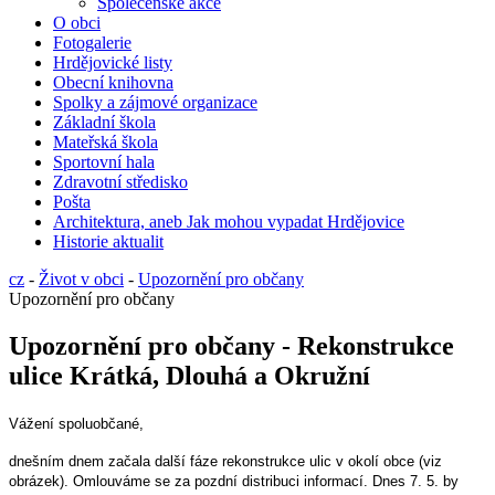
Společenské akce
O obci
Fotogalerie
Hrdějovické listy
Obecní knihovna
Spolky a zájmové organizace
Základní škola
Mateřská škola
Sportovní hala
Zdravotní středisko
Pošta
Architektura, aneb Jak mohou vypadat Hrdějovice
Historie aktualit
cz
-
Život v obci
-
Upozornění pro občany
Upozornění pro občany
Upozornění pro občany - Rekonstrukce
ulice Krátká, Dlouhá a Okružní
Vážení spoluobčané,
dnešním dnem začala další fáze rekonstrukce ulic v okolí obce (viz
obrázek). Omlouváme se za pozdní distribuci informací. Dnes 7. 5. by