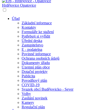
Hrdějovice
Opatovice
Úřad
Základní informace
Kontakty
Formuláře ke stažení
Potřebuji si vyřídit
Úřední deska
Zastupitelstvo
E - podatelna
Povinné informace
Ochrana osobních údajů
Dokumenty úřadu
Územní plán obce
Dotační projekty
Publicita
Povodňový plán
COVID-19
Svazek obcí Budějovicko - Sever
Volby
Zasílání novinek
Kamery
Regulační plán