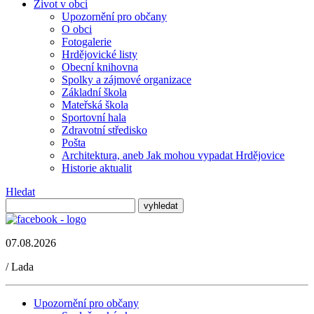
Život v obci
Upozornění pro občany
O obci
Fotogalerie
Hrdějovické listy
Obecní knihovna
Spolky a zájmové organizace
Základní škola
Mateřská škola
Sportovní hala
Zdravotní středisko
Pošta
Architektura, aneb Jak mohou vypadat Hrdějovice
Historie aktualit
Hledat
07.08.2026
/
Lada
Upozornění pro občany