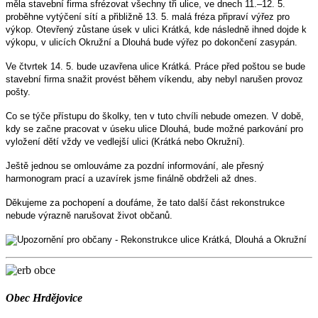
měla stavební firma sfrézovat všechny tři ulice, ve dnech 11.–12. 5.
proběhne vytýčení sítí a přibližně 13. 5. malá fréza připraví výřez pro
výkop. Otevřený zůstane úsek v ulici Krátká, kde následně ihned dojde k
výkopu, v ulicích Okružní a Dlouhá bude výřez po dokončení zasypán.
Ve čtvrtek 14. 5. bude uzavřena ulice Krátká. Práce před poštou se bude
stavební firma snažit provést během víkendu, aby nebyl narušen provoz
pošty.
Co se týče přístupu do školky, ten v tuto chvíli nebude omezen. V době,
kdy se začne pracovat v úseku ulice Dlouhá, bude možné parkování pro
vyložení dětí vždy ve vedlejší ulici (Krátká nebo Okružní).
Ještě jednou se omlouváme za pozdní informování, ale přesný
harmonogram prací a uzavírek jsme finálně obdrželi až dnes.
Děkujeme za pochopení a doufáme, že tato další část rekonstrukce
nebude výrazně narušovat život občanů.
Obec Hrdějovice