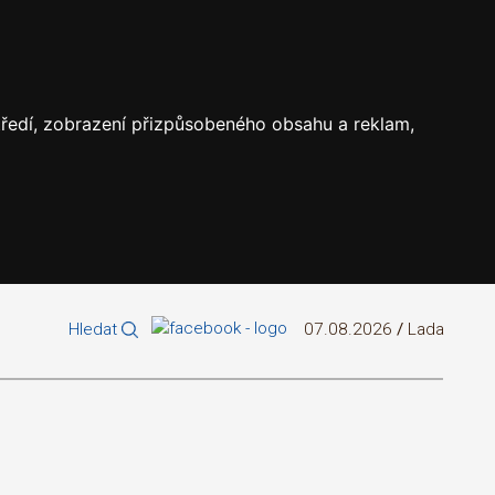
středí, zobrazení přizpůsobeného obsahu a reklam,
Hledat
07.08.2026
/
Lada