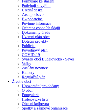
Formuláře ke stažení
Potřebuji si vyřídit
Úřední deska
Zastupitelstvo
E - podatelna
Povinné informace
Ochrana osobních údajů
Dokumenty úřadu
Územní plán obce
Dotační projekty
Publicita
Povodňový plán
COVID-19
Svazek obcí Budějovicko - Sever
Volby
Zasílání novinek
Kamery
Regulační plán
Život v obci
Upozornění pro občany
O obci
Fotogalerie
Hrdějovické listy
Obecní knihovna
Spolky a zájmové organizace