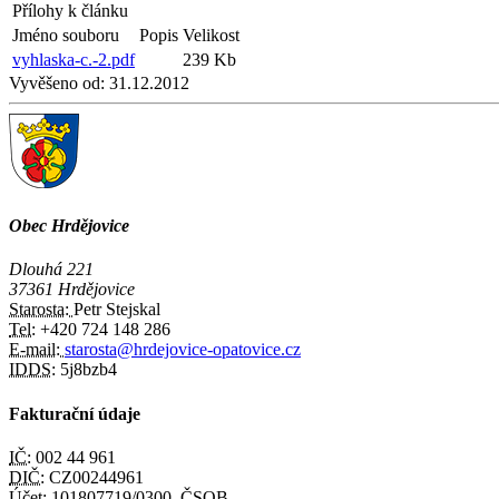
Přílohy k článku
Jméno souboru
Popis
Velikost
vyhlaska-c.-2.pdf
239 Kb
Vyvěšeno od:
31.12.2012
Obec Hrdějovice
Dlouhá 221
37361 Hrdějovice
Starosta:
Petr Stejskal
Tel:
+420 724 148 286
E-mail:
starosta@hrdejovice-opatovice.cz
IDDS:
5j8bzb4
Fakturační údaje
IČ:
002 44 961
DIČ:
CZ00244961
Účet:
101807719/0300, ČSOB