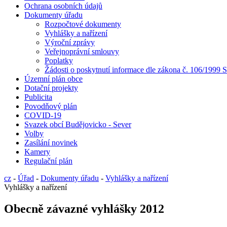
Ochrana osobních údajů
Dokumenty úřadu
Rozpočtové dokumenty
Vyhlášky a nařízení
Výroční zprávy
Veřejnoprávní smlouvy
Poplatky
Žádosti o poskytnutí informace dle zákona č. 106/1999 S
Územní plán obce
Dotační projekty
Publicita
Povodňový plán
COVID-19
Svazek obcí Budějovicko - Sever
Volby
Zasílání novinek
Kamery
Regulační plán
cz
-
Úřad
-
Dokumenty úřadu
-
Vyhlášky a nařízení
Vyhlášky a nařízení
Obecně závazné vyhlášky 2012