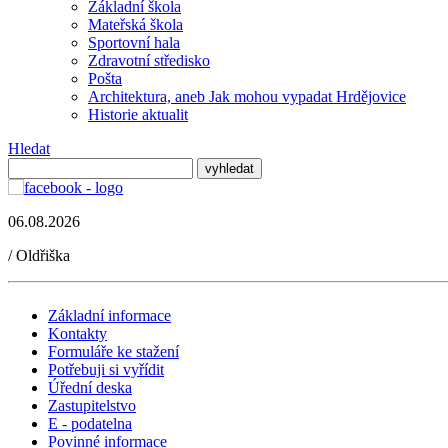
Základní škola
Mateřská škola
Sportovní hala
Zdravotní středisko
Pošta
Architektura, aneb Jak mohou vypadat Hrdějovice
Historie aktualit
Hledat
06.08.2026
/
Oldřiška
Základní informace
Kontakty
Formuláře ke stažení
Potřebuji si vyřídit
Úřední deska
Zastupitelstvo
E - podatelna
Povinné informace