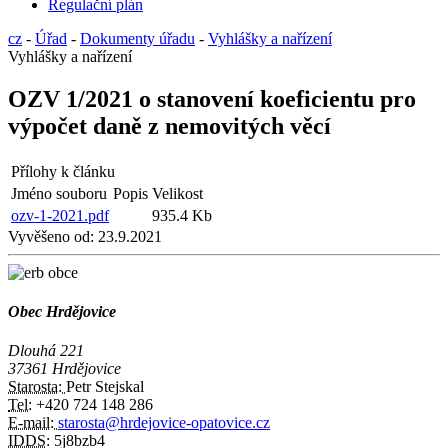
Regulační plán
cz
-
Úřad
-
Dokumenty úřadu
-
Vyhlášky a nařízení
Vyhlášky a nařízení
OZV 1/2021 o stanovení koeficientu pro
výpočet daně z nemovitých věcí
Přílohy k článku
Jméno souboru
Popis
Velikost
ozv-1-2021.pdf
935.4 Kb
Vyvěšeno od:
23.9.2021
Obec Hrdějovice
Dlouhá 221
37361 Hrdějovice
Starosta:
Petr Stejskal
Tel:
+420 724 148 286
E-mail:
starosta@hrdejovice-opatovice.cz
IDDS:
5j8bzb4