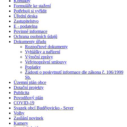
Kontakty
Formuláře ke stažení
Potřebuji si vyřídit
Úřední deska
Zastupitelstvo
E - podatelna
Povinné informace
Ochrana osobních údajů
Dokumenty úřadu
Rozpočtové dokumenty
Vyhlášky a nařízení
Výroční zprávy
Veřejnoprávní smlouvy
Poplatky
Žádosti o poskytnutí informace dle zákona č. 106/1999
Sb.
Územní plán obce
Dotační projekty
Publicita
Povodňový plán
COVID-19
Svazek obcí Budějovicko - Sever
Volby
Zasílání novinek
Kamery