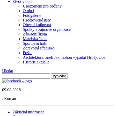
Život v obci
Upozornění pro občany
O obci
Fotogalerie
Hrdějovické listy
Obecní knihovna
Spolky a zájmové organizace
Základní škola
Mateřská škola
Sportovní hala
Zdravotní středisko
Pošta
Architektura, aneb Jak mohou vypadat Hrdějovice
Historie aktualit
Hledat
09.08.2026
/
Roman
Základní informace