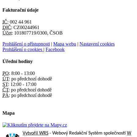
Fakturační údaje
IČ:
002 44 961
DIČ:
CZ00244961
Účet:
101807719/0300, ČSOB
Prohlášení o přístupnosti
|
Mapa webu
|
Nastavení cookies
Prohlášení o cookies
|
Facebook
Úřední hodiny
PO:
8:00 - 13:00
ÚT:
po předchozí dohodě
ST:
12:00 - 17:00
ČT:
po předchozí dohodě
PÁ:
po předchozí dohodě
Mapa
Vytvořil WRS
- Webový Redakční Systém společnosti
W