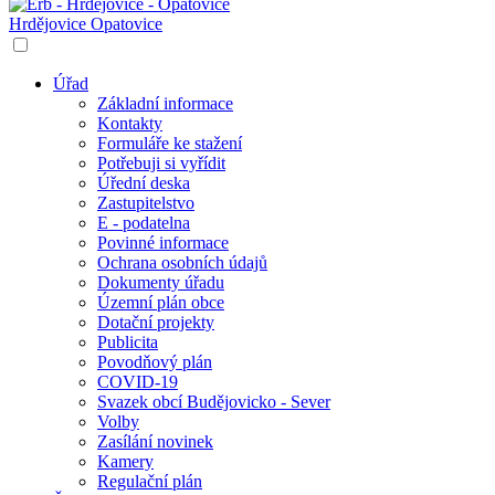
Hrdějovice
Opatovice
Úřad
Základní informace
Kontakty
Formuláře ke stažení
Potřebuji si vyřídit
Úřední deska
Zastupitelstvo
E - podatelna
Povinné informace
Ochrana osobních údajů
Dokumenty úřadu
Územní plán obce
Dotační projekty
Publicita
Povodňový plán
COVID-19
Svazek obcí Budějovicko - Sever
Volby
Zasílání novinek
Kamery
Regulační plán