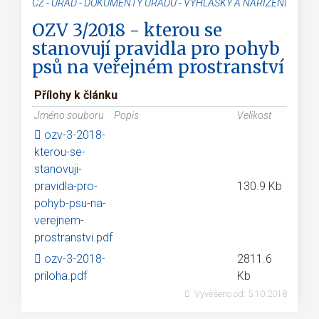
CZ
-
ÚŘAD
-
DOKUMENTY ÚŘADU
-
VYHLÁŠKY A NAŘÍZENÍ
OZV 3/2018 - kterou se
stanovují pravidla pro pohyb
psů na veřejném prostranství
Přílohy k článku
Jméno souboru
Popis
Velikost
ozv-3-2018-
kterou-se-
stanovuji-
pravidla-pro-
130.9 Kb
pohyb-psu-na-
verejnem-
prostranstvi.pdf
ozv-3-2018-
2811.6
priloha.pdf
Kb
Vyvěšeno od:
5.10.2018