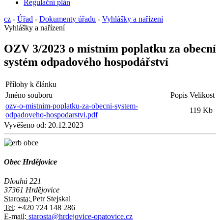
Regulační plán
cz
-
Úřad
-
Dokumenty úřadu
-
Vyhlášky a nařízení
Vyhlášky a nařízení
OZV 3/2023 o místním poplatku za obecní
systém odpadového hospodářství
Přílohy k článku
Jméno souboru
Popis
Velikost
ozv-o-mistnim-poplatku-za-obecni-system-
119 Kb
odpadoveho-hospodarstvi.pdf
Vyvěšeno od:
20.12.2023
Obec Hrdějovice
Dlouhá 221
37361 Hrdějovice
Starosta:
Petr Stejskal
Tel:
+420 724 148 286
E-mail:
starosta@hrdejovice-opatovice.cz