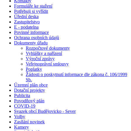
Kontakty
Formuláře ke stažení
Potřebuji si vyřídit
Úřední deska
Zastupitelstvo
E - podatelna
Povinné informace
Ochrana osobních údajů
Dokumenty úřadu
Rozpočtové dokumenty
Vyhlášky a nařízení
Výroční zprávy
Veřejnoprávní smlouvy
Poplatky
Žádosti o poskytnutí informace dle zákona č. 106/1999
Sb.
Územní plán obce
Dotační projekty
Publicita
Povodňový plán
COVID-19
Svazek obcí Budějovicko - Sever
Volby
Zasílání novinek
Kamery