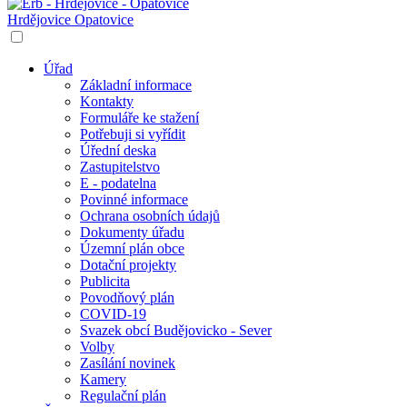
Hrdějovice
Opatovice
Úřad
Základní informace
Kontakty
Formuláře ke stažení
Potřebuji si vyřídit
Úřední deska
Zastupitelstvo
E - podatelna
Povinné informace
Ochrana osobních údajů
Dokumenty úřadu
Územní plán obce
Dotační projekty
Publicita
Povodňový plán
COVID-19
Svazek obcí Budějovicko - Sever
Volby
Zasílání novinek
Kamery
Regulační plán