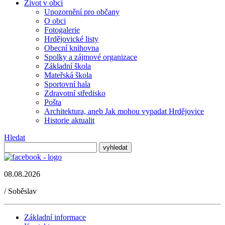
Život v obci
Upozornění pro občany
O obci
Fotogalerie
Hrdějovické listy
Obecní knihovna
Spolky a zájmové organizace
Základní škola
Mateřská škola
Sportovní hala
Zdravotní středisko
Pošta
Architektura, aneb Jak mohou vypadat Hrdějovice
Historie aktualit
Hledat
08.08.2026
/
Soběslav
Základní informace