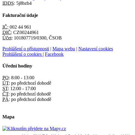
IDDS:
5j8bzb4
Fakturační údaje
IČ:
002 44 961
DIČ:
CZ00244961
Účet:
101807719/0300, ČSOB
Prohlášení o přístupnosti
|
Mapa webu
|
Nastavení cookies
Prohlášení o cookies
|
Facebook
Úřední hodiny
PO:
8:00 - 13:00
ÚT:
po předchozí dohodě
ST:
12:00 - 17:00
ČT:
po předchozí dohodě
PÁ:
po předchozí dohodě
Mapa