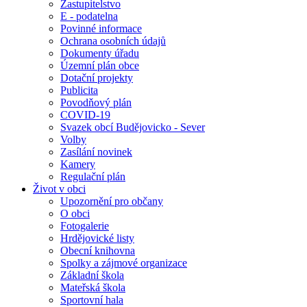
Zastupitelstvo
E - podatelna
Povinné informace
Ochrana osobních údajů
Dokumenty úřadu
Územní plán obce
Dotační projekty
Publicita
Povodňový plán
COVID-19
Svazek obcí Budějovicko - Sever
Volby
Zasílání novinek
Kamery
Regulační plán
Život v obci
Upozornění pro občany
O obci
Fotogalerie
Hrdějovické listy
Obecní knihovna
Spolky a zájmové organizace
Základní škola
Mateřská škola
Sportovní hala