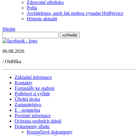
Zdravotní středisko
Pošta
Architektura, aneb Jak mohou vypadat Hrdějovice
Historie aktualit
Hledat
06.08.2026
/
Oldřiška
Základní informace
Kontakty
Formuláře ke stažení
Potřebuji si vyřídit
Úřední deska
Zastupitelstvo
E - podatelna
Povinné informace
Ochrana osobních údajů
Dokumenty úřadu
Rozpočtové dokumenty