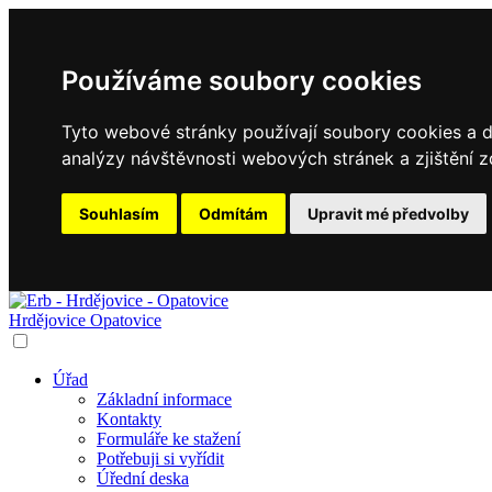
Používáme soubory cookies
Tyto webové stránky používají soubory cookies a da
analýzy návštěvnosti webových stránek a zjištění z
Souhlasím
Odmítám
Upravit mé předvolby
Hrdějovice
Opatovice
Úřad
Základní informace
Kontakty
Formuláře ke stažení
Potřebuji si vyřídit
Úřední deska