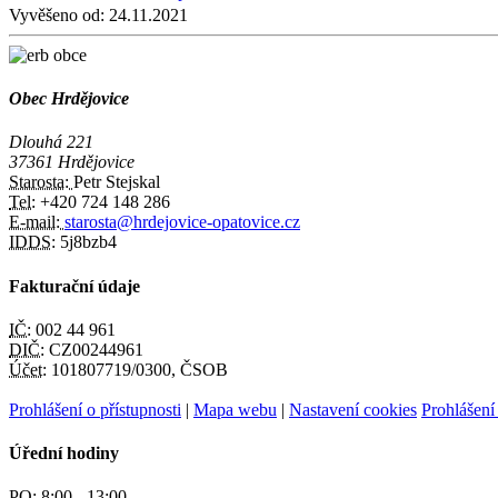
Vyvěšeno od:
24.11.2021
Obec Hrdějovice
Dlouhá 221
37361 Hrdějovice
Starosta:
Petr Stejskal
Tel:
+420 724 148 286
E-mail:
starosta@hrdejovice-opatovice.cz
IDDS:
5j8bzb4
Fakturační údaje
IČ:
002 44 961
DIČ:
CZ00244961
Účet:
101807719/0300, ČSOB
Prohlášení o přístupnosti
|
Mapa webu
|
Nastavení cookies
Prohlášení
Úřední hodiny
PO:
8:00 - 13:00