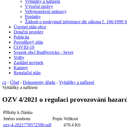
Vyhlášky a nařízení
Výroční zprávy
Veřejnoprávní smlouvy
Poplatky
Žádosti o poskytnutí informace dle zákona č. 106/1999 S
Územní plán obce
Dotační projekty
Publicita
Povodňový plán
COVID-19
Svazek obcí Budějovicko - Sever
Volby
Zasílání novinek
Kamery
Regulační plán
cz
-
Úřad
-
Dokumenty úřadu
-
Vyhlášky a nařízení
Vyhlášky a nařízení
OZV 4/2021 o regulaci provozování hazar
Přílohy k článku
Jméno souboru
Popis
Velikost
ozv-4-2021778572590.pdf
470.4 Kb