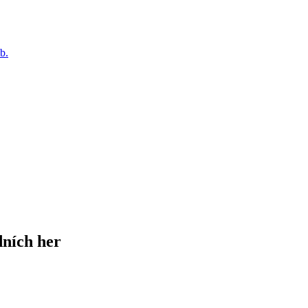
b.
dních her