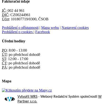
Fakturační údaje
IČ:
002 44 961
DIČ:
CZ00244961
Účet:
101807719/0300, ČSOB
Prohlášení o přístupnosti
|
Mapa webu
|
Nastavení cookies
Prohlášení o cookies
|
Facebook
Úřední hodiny
PO:
8:00 - 13:00
ÚT:
po předchozí dohodě
ST:
12:00 - 17:00
ČT:
po předchozí dohodě
PÁ:
po předchozí dohodě
Mapa
Vytvořil WRS
- Webový Redakční Systém společnosti
W
Partner s.r.o.