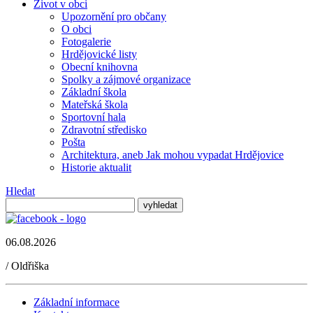
Život v obci
Upozornění pro občany
O obci
Fotogalerie
Hrdějovické listy
Obecní knihovna
Spolky a zájmové organizace
Základní škola
Mateřská škola
Sportovní hala
Zdravotní středisko
Pošta
Architektura, aneb Jak mohou vypadat Hrdějovice
Historie aktualit
Hledat
06.08.2026
/
Oldřiška
Základní informace