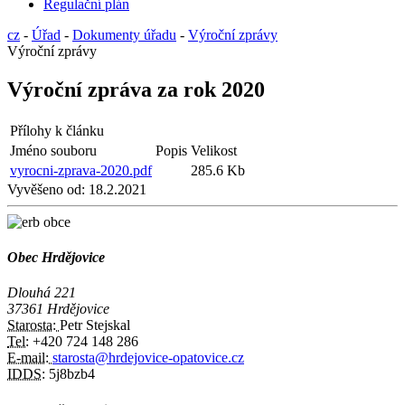
Regulační plán
cz
-
Úřad
-
Dokumenty úřadu
-
Výroční zprávy
Výroční zprávy
Výroční zpráva za rok 2020
Přílohy k článku
Jméno souboru
Popis
Velikost
vyrocni-zprava-2020.pdf
285.6 Kb
Vyvěšeno od:
18.2.2021
Obec Hrdějovice
Dlouhá 221
37361 Hrdějovice
Starosta:
Petr Stejskal
Tel:
+420 724 148 286
E-mail:
starosta@hrdejovice-opatovice.cz
IDDS:
5j8bzb4