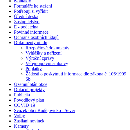
Kontakty
Formuláře ke stažení
Potřebuji si vyřídit
Úřední deska
Zastupitelstvo
E - podatelna
Povinné informace
Ochrana osobních údajů
Dokumenty úřadu
Rozpočtové dokumenty
Vyhlášky a nařízení
Výroční zprávy
Veřejnoprávní smlouvy
Poplatky
Žádosti o poskytnutí informace dle zákona č. 106/1999
Sb.
Územní plán obce
Dotační projekty
Publicita
Povodňový plán
COVID-19
Svazek obcí Budějovicko - Sever
Volby
Zasílání novinek
Kamery