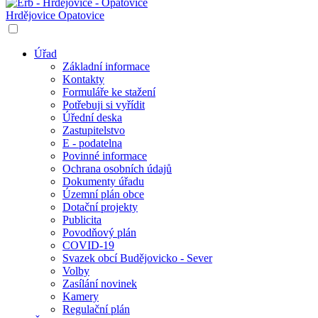
Hrdějovice
Opatovice
Úřad
Základní informace
Kontakty
Formuláře ke stažení
Potřebuji si vyřídit
Úřední deska
Zastupitelstvo
E - podatelna
Povinné informace
Ochrana osobních údajů
Dokumenty úřadu
Územní plán obce
Dotační projekty
Publicita
Povodňový plán
COVID-19
Svazek obcí Budějovicko - Sever
Volby
Zasílání novinek
Kamery
Regulační plán