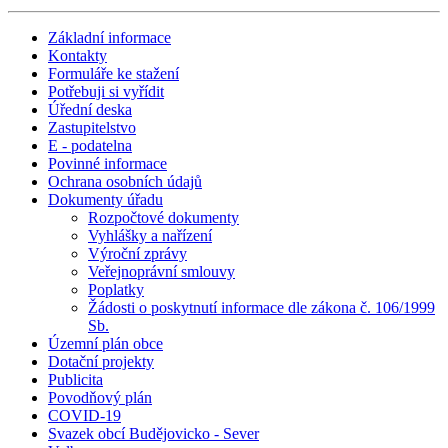
Základní informace
Kontakty
Formuláře ke stažení
Potřebuji si vyřídit
Úřední deska
Zastupitelstvo
E - podatelna
Povinné informace
Ochrana osobních údajů
Dokumenty úřadu
Rozpočtové dokumenty
Vyhlášky a nařízení
Výroční zprávy
Veřejnoprávní smlouvy
Poplatky
Žádosti o poskytnutí informace dle zákona č. 106/1999
Sb.
Územní plán obce
Dotační projekty
Publicita
Povodňový plán
COVID-19
Svazek obcí Budějovicko - Sever