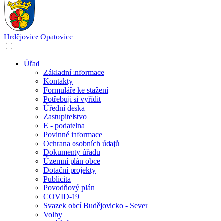
Hrdějovice
Opatovice
Úřad
Základní informace
Kontakty
Formuláře ke stažení
Potřebuji si vyřídit
Úřední deska
Zastupitelstvo
E - podatelna
Povinné informace
Ochrana osobních údajů
Dokumenty úřadu
Územní plán obce
Dotační projekty
Publicita
Povodňový plán
COVID-19
Svazek obcí Budějovicko - Sever
Volby