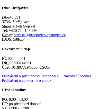
Obec Hrdějovice
Dlouhá 221
37361 Hrdějovice
Starosta:
Petr Stejskal
Tel:
+420 724 148 286
E-mail:
starosta@hrdejovice-opatovice.cz
IDDS:
5j8bzb4
Fakturační údaje
IČ:
002 44 961
DIČ:
CZ00244961
Účet:
101807719/0300, ČSOB
Prohlášení o přístupnosti
|
Mapa webu
|
Nastavení cookies
Prohlášení o cookies
|
Facebook
Úřední hodiny
PO:
8:00 - 13:00
ÚT:
po předchozí dohodě
ST:
12:00 - 17:00