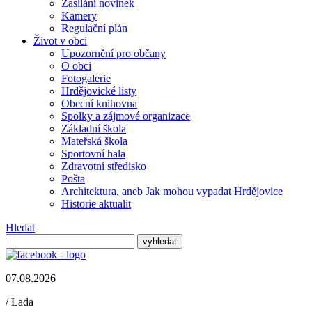
Zasílání novinek
Kamery
Regulační plán
Život v obci
Upozornění pro občany
O obci
Fotogalerie
Hrdějovické listy
Obecní knihovna
Spolky a zájmové organizace
Základní škola
Mateřská škola
Sportovní hala
Zdravotní středisko
Pošta
Architektura, aneb Jak mohou vypadat Hrdějovice
Historie aktualit
Hledat
07.08.2026
/
Lada