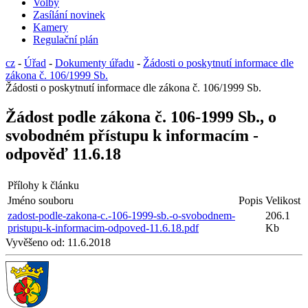
Volby
Zasílání novinek
Kamery
Regulační plán
cz
-
Úřad
-
Dokumenty úřadu
-
Žádosti o poskytnutí informace dle
zákona č. 106/1999 Sb.
Žádosti o poskytnutí informace dle zákona č. 106/1999 Sb.
Žádost podle zákona č. 106-1999 Sb., o
svobodném přístupu k informacím -
odpověď 11.6.18
Přílohy k článku
Jméno souboru
Popis
Velikost
zadost-podle-zakona-c.-106-1999-sb.-o-svobodnem-
206.1
pristupu-k-informacim-odpoved-11.6.18.pdf
Kb
Vyvěšeno od:
11.6.2018