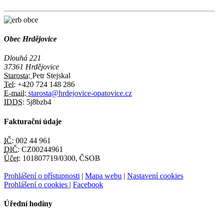
Obec Hrdějovice
Dlouhá 221
37361 Hrdějovice
Starosta:
Petr Stejskal
Tel:
+420 724 148 286
E-mail:
starosta@hrdejovice-opatovice.cz
IDDS:
5j8bzb4
Fakturační údaje
IČ:
002 44 961
DIČ:
CZ00244961
Účet:
101807719/0300, ČSOB
Prohlášení o přístupnosti
|
Mapa webu
|
Nastavení cookies
Prohlášení o cookies
|
Facebook
Úřední hodiny