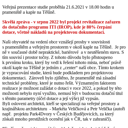
Veřejná prezentace studie proběhla 21.6.2021 v 18.00 hodin u
prameniště a kaple na Těšíně.
Skvělá zpráva - v
srpnu 2022 byl projekt revitalizace zařazen
do dotačního programu ITI (IROP), kde je 80% čerpání
dotace, včetně nákladů na projektovou dokumentaci.
Naši obyvatelé na vedení obce vznášejí prosby v souvislosti
s prameništěm a veřejným prostorem v okolí kaple na Těšíně. Je pro
ně v současné době nepraktické, bariérové a v neutěšeném stavu. S
tím souvisí i prostor točny. Z tohoto důvodu bylo přistoupeno
k prvnímu kroku, který by vedl k řešení tohoto místa, neboť právě
okolí kaple na Těšíně je jedním z „center“ naší obce. Tímto krokem
je vypracování studie, která bude podkladem pro projektovou
dokumentaci. Zároveň bylo zjištěno, že prameniště má zásadní
technické problémy, které je nutno řešit. Významným faktorem
realizace je možnost zažádat o dotaci v roce 2022, a pokud by této
možnosti nebylo nyní využito, nemusí být v budoucnu dotační titul
s těmito parametry (účel dotace a její výše) již vypsán.
Byli osloveni architekti, kteří se specializují na veřejné prostory a
krajinářskou architekturu - Markéta Veličková a Petr Velička (autoři
např. projektu Park4Dvory v Českých Budějovicích, za který
získali mnoho prestižních ocenění jak v ČR, tak v zahraničí).