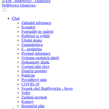
Hrdějovice
Opatovice
Úřad
Základní informace
Kontakty
Formuláře ke stažení
Potřebuji si vyřídit
Úřední deska
Zastupitelstvo
E - podatelna
Povinné informace
Ochrana osobních údajů
Dokumenty úřadu
Územní plán obce
Dotační projekty
Publicita
Povodňový plán
COVID-19
Svazek obcí Budějovicko - Sever
Volby
Zasílání novinek
Kamery
Regulační plán