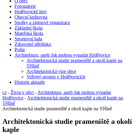
O obci
Fotogalerie
Hrdějovické listy
Obecní knihovna
Spolky a zájmové organizace
Základní škola
Mateřská škola
Sportovní hala
Zdravotní středisko
Pošta
Architektura, aneb Jak mohou vypadat Hrdějovice
Architektonická studie prameniště a okolí kaple na
Těšíně
Architektonická vize obce
Veřejný prostor v Hrdějovicích
Historie aktualit
cz
-
Život v obci
-
Architektura, aneb Jak mohou vypadat
Hrdějovice
-
Architektonická studie prameniště a okolí kaple na
Těšíně
Architektonická studie prameniště a okolí kaple na Těšíně
Architektonická studie prameniště a okolí
kaple