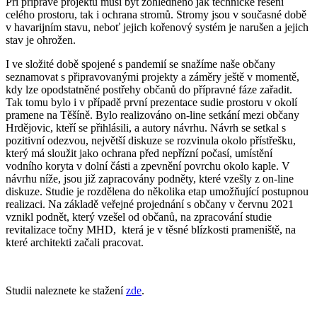
Při přípravě projektu musí být zohledněno jak technické řešení
celého prostoru, tak i ochrana stromů. Stromy jsou v současné době
v havarijním stavu, neboť jejich kořenový systém je narušen a jejich
stav je ohrožen.
I ve složité době spojené s pandemií se snažíme naše občany
seznamovat s připravovanými projekty a záměry ještě v momentě,
kdy lze opodstatněné postřehy občanů do přípravné fáze zařadit.
Tak tomu bylo i v případě první prezentace sudie prostoru v okolí
pramene na Těšíně. Bylo realizováno on-line setkání mezi občany
Hrdějovic, kteří se přihlásili, a autory návrhu. Návrh se setkal s
pozitivní odezvou, největší diskuze se rozvinula okolo přístřešku,
který má sloužit jako ochrana před nepřízní počasí, umístění
vodního koryta v dolní části a zpevnění povrchu okolo kaple. V
návrhu níže, jsou již zapracovány podněty, které vzešly z on-line
diskuze. Studie je rozdělena do několika etap umožňující postupnou
realizaci. Na základě veřejné projednání s občany v červnu 2021
vznikl podnět, který vzešel od občanů, na zpracování studie
revitalizace točny MHD, která je v těsné blízkosti prameniště, na
které architekti začali pracovat.
Studii naleznete ke stažení
zde
.