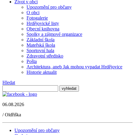
Život v obci
Upozornění pro občany
O obci
Fotogalerie
Hrdějovické listy
Obecní knihovna
Spolky a zájmové organizace
Základní škola
Mateřská škola
Sportovní hala
Zdravotní středisko
Pošta
Architektura, aneb Jak mohou vypadat Hrdějovice
Historie aktualit
Hledat
06.08.2026
/
Oldřiška
Upozornění pro občany