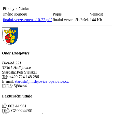
Přílohy k článku
Jméno souboru
Popis
Velikost
finalni-verze-zmena-10-22.pdf
finální verze přístřešek
144 Kb
Obec Hrdějovice
Dlouhá 221
37361 Hrdějovice
Starosta:
Petr Stejskal
Tel:
+420 724 148 286
E-mail:
starosta@hrdejovice-opatovice.cz
IDDS:
5j8bzb4
Fakturační údaje
IČ:
002 44 961
DIČ:
CZ00244961