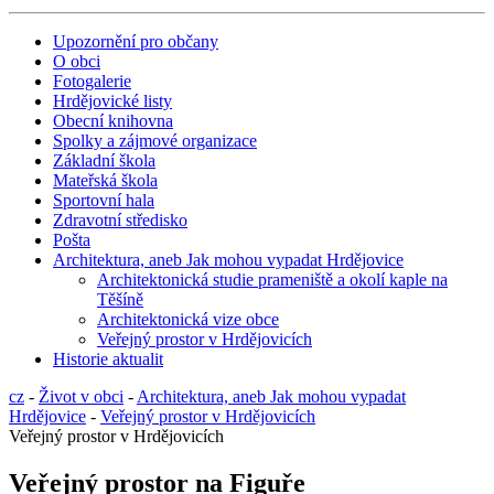
Upozornění pro občany
O obci
Fotogalerie
Hrdějovické listy
Obecní knihovna
Spolky a zájmové organizace
Základní škola
Mateřská škola
Sportovní hala
Zdravotní středisko
Pošta
Architektura, aneb Jak mohou vypadat Hrdějovice
Architektonická studie prameniště a okolí kaple na
Těšíně
Architektonická vize obce
Veřejný prostor v Hrdějovicích
Historie aktualit
cz
-
Život v obci
-
Architektura, aneb Jak mohou vypadat
Hrdějovice
-
Veřejný prostor v Hrdějovicích
Veřejný prostor v Hrdějovicích
Veřejný prostor na Figuře