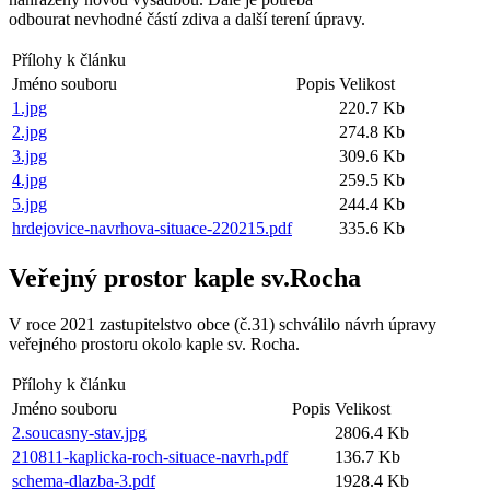
odbourat nevhodné částí zdiva a další terení úpravy.
Přílohy k článku
Jméno souboru
Popis
Velikost
1.jpg
220.7 Kb
2.jpg
274.8 Kb
3.jpg
309.6 Kb
4.jpg
259.5 Kb
5.jpg
244.4 Kb
hrdejovice-navrhova-situace-220215.pdf
335.6 Kb
Veřejný prostor kaple sv.Rocha
V roce 2021 zastupitelstvo obce (č.31) schválilo návrh úpravy
veřejného prostoru okolo kaple sv. Rocha.
Přílohy k článku
Jméno souboru
Popis
Velikost
2.soucasny-stav.jpg
2806.4 Kb
210811-kaplicka-roch-situace-navrh.pdf
136.7 Kb
schema-dlazba-3.pdf
1928.4 Kb