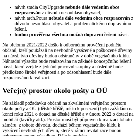
návrh studia CityUpgrade
nebude dále vedením obce
rozpracován
z důvodu nesouhlasu obyvatel,
návrh arch.Poura
nebude dále vedením obce rozpracován
z
důvodu nesouhlasu obyvatel a problematickému dopravnímu
řešení,
budou prověřena všechna možná dopravní řešení
návsi.
Na přelomu 2021/2022 došlo k odbornému prověření podnětu
občanů, kteří poukázali na nevhodně vysázené a poškozené dřeviny
na návsi, tyto dřeviny budou odstraněny v době vegetačního klidu.
Náhradní výsadba bude realizována na základě koncepčního řešení
návsi, které vzejde z jednání pracovní skupiny a následně bude
předloženo široké veřejnosti a po odsouhlasení bude dále
rozpracováno k realizaci.
Veřejný prostor okolo pošty a OÚ
Na základě požadavku občanů na zkvalitnění veřejného prostoru
okolo pošty a OÚ (dětské hřiště, místo k posezení) bylo zažádáno na
konci roku 2021 o dotaci na dětské hřiště a v únoru 2022 o dotaci na
mobiliář (lavičky atd.). Prostor musí být připraven k realizaci tohoto
záměru, z tohoto důvodu, dochází během vegetačního klidu k
vykácení nevhodných dřevin, které v rámci revitalizace budou
nahrazeny novou výsadbou. Dále je potřeba