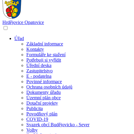
Hrdějovice
Opatovice
Úřad
Základní informace
Kontakty
Formuláře ke stažení
Potřebuji si vyřídit
Úřední deska
Zastupitelstvo
E - podatelna
Povinné informace
Ochrana osobních údajů
Dokumenty úřadu
Územní plán obce
Dotační projekty
Publicita
Povodňový plán
COVID-19
Svazek obcí Budějovicko - Sever
Volby