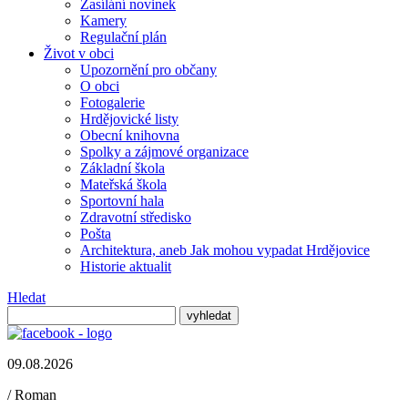
Zasílání novinek
Kamery
Regulační plán
Život v obci
Upozornění pro občany
O obci
Fotogalerie
Hrdějovické listy
Obecní knihovna
Spolky a zájmové organizace
Základní škola
Mateřská škola
Sportovní hala
Zdravotní středisko
Pošta
Architektura, aneb Jak mohou vypadat Hrdějovice
Historie aktualit
Hledat
09.08.2026
/
Roman