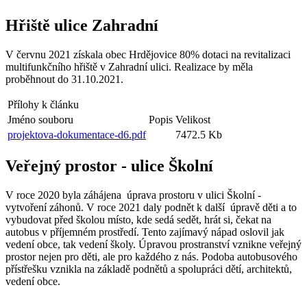
Hřiště ulice Zahradní
V červnu 2021 získala obec Hrdějovice 80% dotaci na revitalizaci
multifunkčního hřiště v Zahradní ulici. Realizace by měla
proběhnout do 31.10.2021.
Přílohy k článku
Jméno souboru
Popis
Velikost
projektova-dokumentace-d6.pdf
7472.5 Kb
Veřejný prostor - ulice Školní
V roce 2020 byla záhájena úprava prostoru v ulici Školní -
vytvoření záhonů. V roce 2021 daly podnět k další úpravě děti a to
vybudovat před školou místo, kde sedá sedět, hrát si, čekat na
autobus v příjemném prostředí. Tento zajímavý nápad oslovil jak
vedení obce, tak vedení školy. Úpravou prostranství vznikne veřejný
prostor nejen pro děti, ale pro každého z nás. Podoba autobusového
přístřešku vznikla na základě podnětů a spolupráci dětí, architektů,
vedení obce.