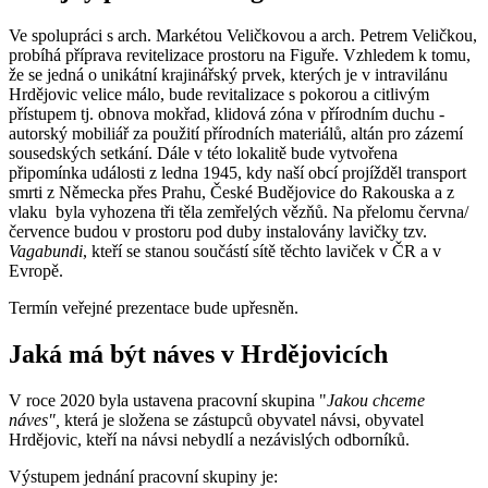
Ve spolupráci s arch. Markétou Veličkovou a arch. Petrem Veličkou,
probíhá příprava revitelizace prostoru na Figuře. Vzhledem k tomu,
že se jedná o unikátní krajinářský prvek, kterých je v intravilánu
Hrdějovic velice málo, bude revitalizace s pokorou a citlivým
přístupem tj. obnova mokřad, klidová zóna v přírodním duchu -
autorský mobiliář za použití přírodních materiálů, altán pro zázemí
sousedských setkání. Dále v této lokalitě bude vytvořena
připomínka události z ledna 1945, kdy naší obcí projížděl transport
smrti z Německa přes Prahu, České Budějovice do Rakouska a z
vlaku byla vyhozena tři těla zemřelých vězňů. Na přelomu června/
července budou v prostoru pod duby instalovány lavičky tzv.
Vagabundi
, kteří se stanou součástí sítě těchto laviček v ČR a v
Evropě.
Termín veřejné prezentace bude upřesněn.
Jaká má být náves v Hrdějovicích
V roce 2020 byla ustavena pracovní skupina "
Jakou chceme
náves",
která je složena se zástupců obyvatel návsi, obyvatel
Hrdějovic, kteří na návsi nebydlí a nezávislých odborníků.
Výstupem jednání pracovní skupiny je: