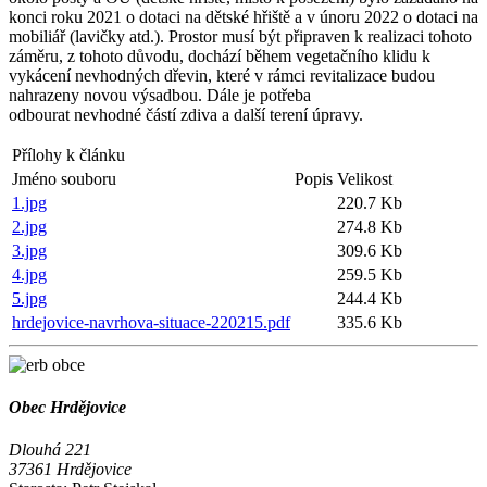
konci roku 2021 o dotaci na dětské hřiště a v únoru 2022 o dotaci na
mobiliář (lavičky atd.). Prostor musí být připraven k realizaci tohoto
záměru, z tohoto důvodu, dochází během vegetačního klidu k
vykácení nevhodných dřevin, které v rámci revitalizace budou
nahrazeny novou výsadbou. Dále je potřeba
odbourat nevhodné částí zdiva a další terení úpravy.
Přílohy k článku
Jméno souboru
Popis
Velikost
1.jpg
220.7 Kb
2.jpg
274.8 Kb
3.jpg
309.6 Kb
4.jpg
259.5 Kb
5.jpg
244.4 Kb
hrdejovice-navrhova-situace-220215.pdf
335.6 Kb
Obec Hrdějovice
Dlouhá 221
37361 Hrdějovice