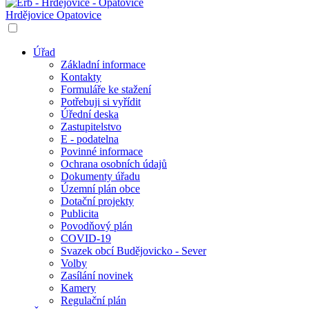
Hrdějovice
Opatovice
Úřad
Základní informace
Kontakty
Formuláře ke stažení
Potřebuji si vyřídit
Úřední deska
Zastupitelstvo
E - podatelna
Povinné informace
Ochrana osobních údajů
Dokumenty úřadu
Územní plán obce
Dotační projekty
Publicita
Povodňový plán
COVID-19
Svazek obcí Budějovicko - Sever
Volby
Zasílání novinek
Kamery
Regulační plán