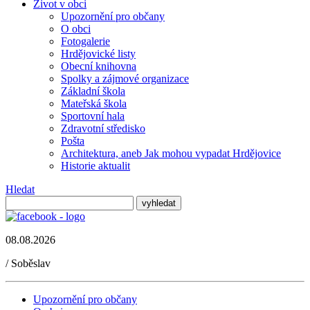
Život v obci
Upozornění pro občany
O obci
Fotogalerie
Hrdějovické listy
Obecní knihovna
Spolky a zájmové organizace
Základní škola
Mateřská škola
Sportovní hala
Zdravotní středisko
Pošta
Architektura, aneb Jak mohou vypadat Hrdějovice
Historie aktualit
Hledat
08.08.2026
/
Soběslav
Upozornění pro občany