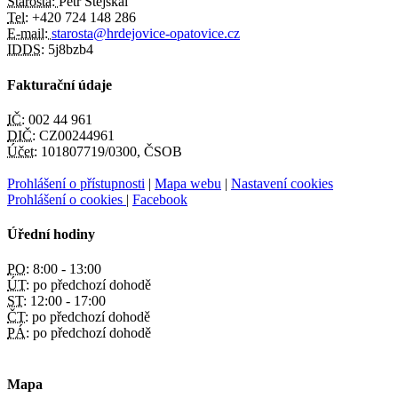
Starosta:
Petr Stejskal
Tel:
+420 724 148 286
E-mail:
starosta@hrdejovice-opatovice.cz
IDDS:
5j8bzb4
Fakturační údaje
IČ:
002 44 961
DIČ:
CZ00244961
Účet:
101807719/0300, ČSOB
Prohlášení o přístupnosti
|
Mapa webu
|
Nastavení cookies
Prohlášení o cookies
|
Facebook
Úřední hodiny
PO:
8:00 - 13:00
ÚT:
po předchozí dohodě
ST:
12:00 - 17:00
ČT:
po předchozí dohodě
PÁ:
po předchozí dohodě
Mapa