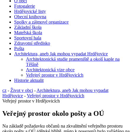
O obci
Fotogalerie
Hrdějovické listy
Obecní knihovna
Spolky a zájmové organizace
Základní škola
Mateřská škola
Sportovní hala
Zdravotní středisko
Pošta
Architektura, aneb Jak mohou vypadat Hrdějovice
Architektonická studie prameniště a okolí kaple na
Těšíně
Architektonická vize obce
Veřejný prostor v Hrdějovicích
Historie aktualit
cz
-
Život v obci
-
Architektura, aneb Jak mohou vypadat
Hrdějovice
-
Veřejný prostor v Hrdějovicích
Veřejný prostor v Hrdějovicích
Veřejný prostor okolo pošty a OÚ
Na základě požadavku občanů na zkvalitnění veřejného prostoru
okolo pošty a OÚ (dětské hřiště, místo k posezení) bylo zažádáno na