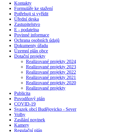
Kontakty
Formuláře ke stažení
Potřebuji si vyřídit
Úřední deska
Zastupitelstvo
E - podatelna
Povinné informace
Ochrana osobních údajů
Dokumenty úřadu
Územní plán obce
Dotační projekty
Realizované projekty 2024
Realizované projekty 2023
Realizované projekty 2022
Realizované projekty 2021
Realizované projekty 2020
Realizované projekty
Publicita
Povodňový plán
COVID-19
Svazek obcí Budějovicko - Sever
Volby
Zasílání novinek
Kamery
Regulační plán