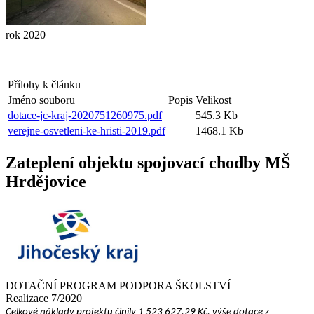
rok 2020
Přílohy k článku
Jméno souboru
Popis
Velikost
dotace-jc-kraj-2020751260975.pdf
545.3 Kb
verejne-osvetleni-ke-hristi-2019.pdf
1468.1 Kb
Zateplení objektu spojovací chodby MŠ
Hrdějovice
DOTAČNÍ PROGRAM PODPORA ŠKOLSTVÍ
Realizace 7/2020
Celkové náklady projektu činily 1 523 627,29 Kč, výše dotace z