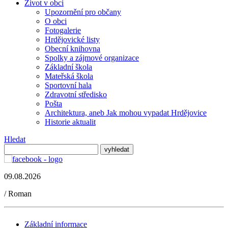
Život v obci
Upozornění pro občany
O obci
Fotogalerie
Hrdějovické listy
Obecní knihovna
Spolky a zájmové organizace
Základní škola
Mateřská škola
Sportovní hala
Zdravotní středisko
Pošta
Architektura, aneb Jak mohou vypadat Hrdějovice
Historie aktualit
Hledat
09.08.2026
/
Roman
Základní informace