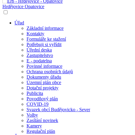
Hrdějovice
Opatovice
Úřad
Základní informace
Kontakty
Formuláře ke stažení
Potřebuji si vyřídit
Úřední deska
Zastupitelstvo
E - podatelna
Povinné informace
Ochrana osobních údajů
Dokumenty úřadu
Územní plán obce
Dotační projekty
Publicita
Povodňový plán
COVID-19
Svazek obcí Budějovicko - Sever
Volby
Zasílání novinek
Kamery
Regulační plán