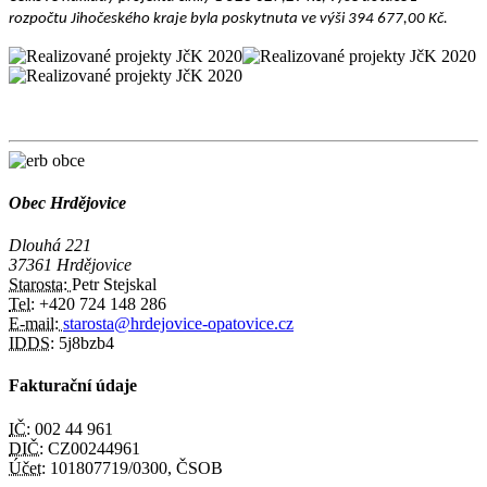
rozpočtu Jihočeského kraje byla poskytnuta ve výši 394 677,00 Kč.
Obec Hrdějovice
Dlouhá 221
37361 Hrdějovice
Starosta:
Petr Stejskal
Tel:
+420 724 148 286
E-mail:
starosta@hrdejovice-opatovice.cz
IDDS:
5j8bzb4
Fakturační údaje
IČ:
002 44 961
DIČ:
CZ00244961
Účet:
101807719/0300, ČSOB