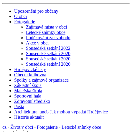
Upozornění pro občany
O obci
Fotogalerie
Zajímavá místa v obci
Letecké snímky obce
Poděkování za svobodu
Akce v obci
Sousedská setkání 2022
Sousedské setkání 2020
Sousedské setkání 2020
Sousedské setkání 2020
Hrdějovické listy
Obecní knihovna
Spolky a zájmové organizace
Základní škola
Mateřská škola
Sportovní hala
Zdravotní středisko
Pošta
Architektura, aneb Jak mohou vypadat Hrdějovice
Historie aktualit
cz
-
Život v obci
-
Fotogalerie
-
Letecké snímky obce