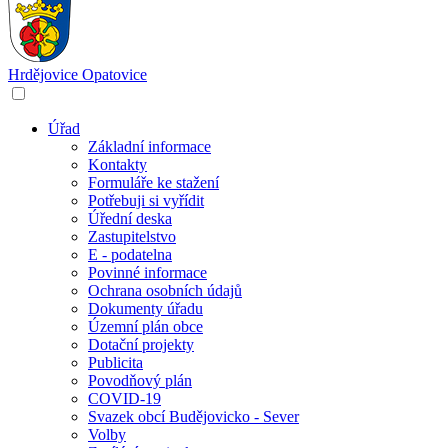
Hrdějovice
Opatovice
Úřad
Základní informace
Kontakty
Formuláře ke stažení
Potřebuji si vyřídit
Úřední deska
Zastupitelstvo
E - podatelna
Povinné informace
Ochrana osobních údajů
Dokumenty úřadu
Územní plán obce
Dotační projekty
Publicita
Povodňový plán
COVID-19
Svazek obcí Budějovicko - Sever
Volby