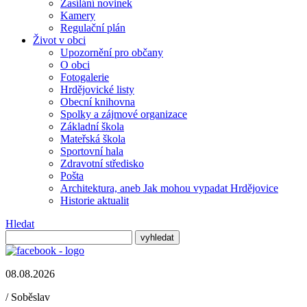
Zasílání novinek
Kamery
Regulační plán
Život v obci
Upozornění pro občany
O obci
Fotogalerie
Hrdějovické listy
Obecní knihovna
Spolky a zájmové organizace
Základní škola
Mateřská škola
Sportovní hala
Zdravotní středisko
Pošta
Architektura, aneb Jak mohou vypadat Hrdějovice
Historie aktualit
Hledat
08.08.2026
/
Soběslav