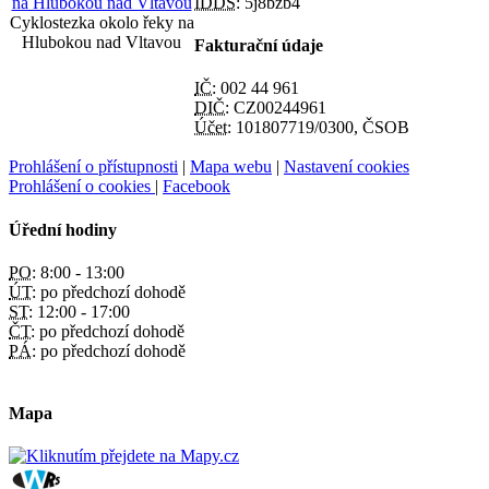
IDDS:
5j8bzb4
Cyklostezka okolo řeky na
Hlubokou nad Vltavou
Fakturační údaje
IČ:
002 44 961
DIČ:
CZ00244961
Účet:
101807719/0300, ČSOB
Prohlášení o přístupnosti
|
Mapa webu
|
Nastavení cookies
Prohlášení o cookies
|
Facebook
Úřední hodiny
PO:
8:00 - 13:00
ÚT:
po předchozí dohodě
ST:
12:00 - 17:00
ČT:
po předchozí dohodě
PÁ:
po předchozí dohodě
Mapa