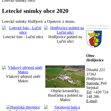
Letecké snímky obce
Letecké snímky obce 2020
Letecké snímky Hrdějovic a Opatovic z dronu.
Letecké foto - Luční ulice
Hrdějovice pohled na
Luční ulici
Obec
Hrdějovice
Dlouhá 221
37361
Vlakový přejezd směr
Hrdějovice
Makro
Starosta:
Petr
Stejskal
Objekt keramičky,
Tel:
+420 724
Hasičárna a pohled na
148 286
Makro
E-mail: