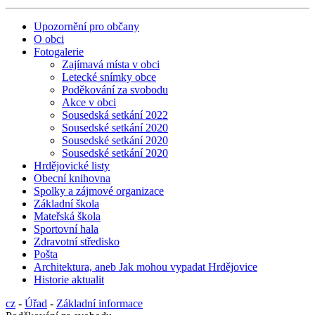
Upozornění pro občany
O obci
Fotogalerie
Zajímavá místa v obci
Letecké snímky obce
Poděkování za svobodu
Akce v obci
Sousedská setkání 2022
Sousedské setkání 2020
Sousedské setkání 2020
Sousedské setkání 2020
Hrdějovické listy
Obecní knihovna
Spolky a zájmové organizace
Základní škola
Mateřská škola
Sportovní hala
Zdravotní středisko
Pošta
Architektura, aneb Jak mohou vypadat Hrdějovice
Historie aktualit
cz
-
Úřad
-
Základní informace