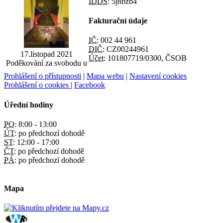
IDDS:
5j8bzb4
Fakturační údaje
IČ:
002 44 961
DIČ:
CZ00244961
17.listopad 2021
Účet:
101807719/0300, ČSOB
Poděkování za svobodu u
kaple na Těšíně
Prohlášení o přístupnosti
|
Mapa webu
|
Nastavení cookies
Prohlášení o cookies
|
Facebook
Úřední hodiny
PO:
8:00 - 13:00
ÚT:
po předchozí dohodě
ST:
12:00 - 17:00
ČT:
po předchozí dohodě
PÁ:
po předchozí dohodě
Mapa