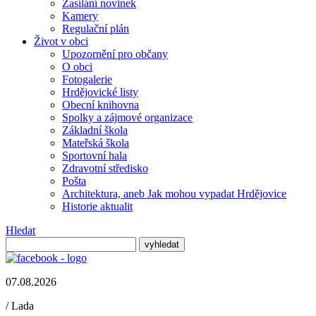
Zasílání novinek
Kamery
Regulační plán
Život v obci
Upozornění pro občany
O obci
Fotogalerie
Hrdějovické listy
Obecní knihovna
Spolky a zájmové organizace
Základní škola
Mateřská škola
Sportovní hala
Zdravotní středisko
Pošta
Architektura, aneb Jak mohou vypadat Hrdějovice
Historie aktualit
Hledat
07.08.2026
/
Lada