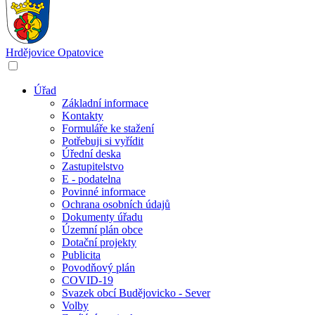
Hrdějovice
Opatovice
Úřad
Základní informace
Kontakty
Formuláře ke stažení
Potřebuji si vyřídit
Úřední deska
Zastupitelstvo
E - podatelna
Povinné informace
Ochrana osobních údajů
Dokumenty úřadu
Územní plán obce
Dotační projekty
Publicita
Povodňový plán
COVID-19
Svazek obcí Budějovicko - Sever
Volby