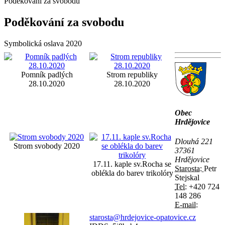
Poděkování za svobodu
Poděkování za svobodu
Symbolická oslava 2020
Pomník padlých
Strom republiky
28.10.2020
28.10.2020
Obec
Hrdějovice
Dlouhá 221
Strom svobody 2020
37361
Hrdějovice
17.11. kaple sv.Rocha se
Starosta:
Petr
oblékla do barev trikolóry
Stejskal
Tel:
+420 724
148 286
E-mail:
starosta@hrdejovice-opatovice.cz