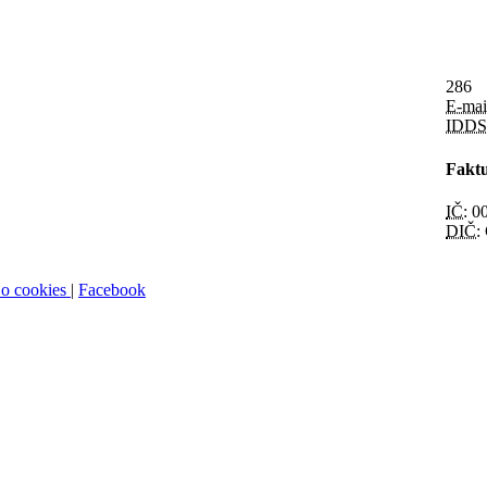
286
E-mai
IDDS
Faktu
IČ:
00
DIČ:
 o cookies
|
Facebook