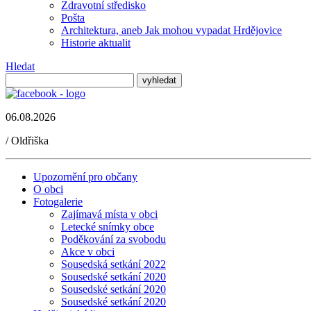
Zdravotní středisko
Pošta
Architektura, aneb Jak mohou vypadat Hrdějovice
Historie aktualit
Hledat
06.08.2026
/
Oldřiška
Upozornění pro občany
O obci
Fotogalerie
Zajímavá místa v obci
Letecké snímky obce
Poděkování za svobodu
Akce v obci
Sousedská setkání 2022
Sousedské setkání 2020
Sousedské setkání 2020
Sousedské setkání 2020