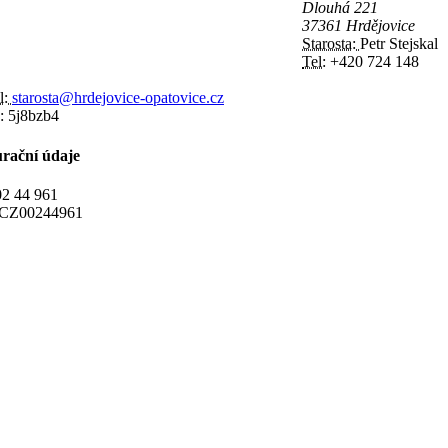
Dlouhá 221
37361 Hrdějovice
Starosta:
Petr Stejskal
Tel:
+420 724 148
l:
starosta@hrdejovice-opatovice.cz
:
5j8bzb4
rační údaje
2 44 961
CZ00244961