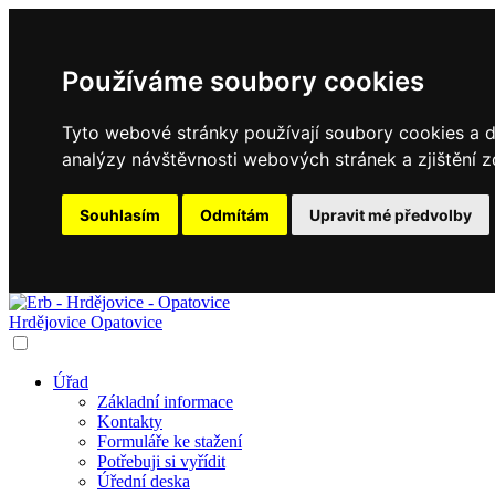
Používáme soubory cookies
Tyto webové stránky používají soubory cookies a da
analýzy návštěvnosti webových stránek a zjištění z
Souhlasím
Odmítám
Upravit mé předvolby
Hrdějovice
Opatovice
Úřad
Základní informace
Kontakty
Formuláře ke stažení
Potřebuji si vyřídit
Úřední deska