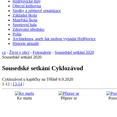
Hrdějovické listy
Obecní knihovna
Spolky a zájmové organizace
Základní škola
Mateřská škola
Sportovní hala
Zdravotní středisko
Pošta
Architektura, aneb Jak mohou vypadat Hrdějovice
Historie aktualit
cz
-
Život v obci
-
Fotogalerie
-
Sousedské setkání 2020
Sousedské setkání 2020
Sousedské setkání Cyklozávod
Cyklozávod u kapličky na Těšíně 6.9.2020
1-12
|
13-14
|
Ke startu
Připrav se
Pozo