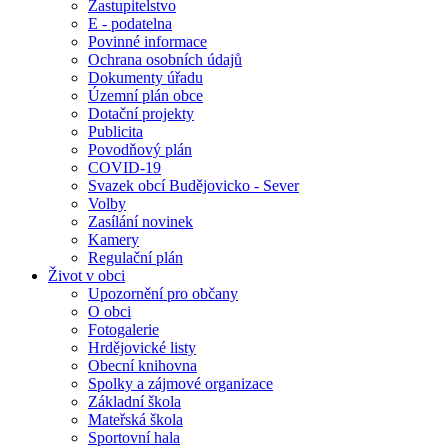
Zastupitelstvo
E - podatelna
Povinné informace
Ochrana osobních údajů
Dokumenty úřadu
Územní plán obce
Dotační projekty
Publicita
Povodňový plán
COVID-19
Svazek obcí Budějovicko - Sever
Volby
Zasílání novinek
Kamery
Regulační plán
Život v obci
Upozornění pro občany
O obci
Fotogalerie
Hrdějovické listy
Obecní knihovna
Spolky a zájmové organizace
Základní škola
Mateřská škola
Sportovní hala