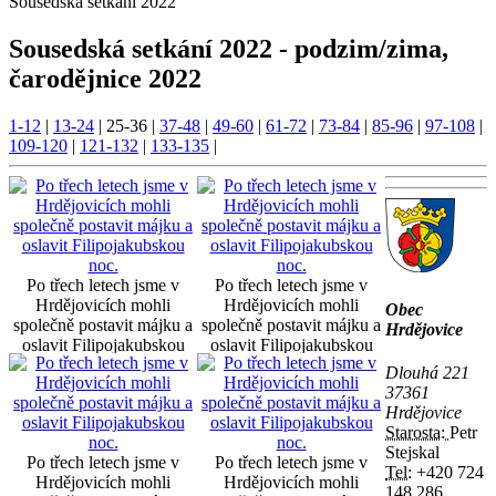
Sousedská setkání 2022
Sousedská setkání 2022 - podzim/zima,
čarodějnice 2022
1-12
|
13-24
|
25-36
|
37-48
|
49-60
|
61-72
|
73-84
|
85-96
|
97-108
|
109-120
|
121-132
|
133-135
|
Po třech letech jsme v
Po třech letech jsme v
Hrdějovicích mohli
Hrdějovicích mohli
Obec
společně postavit májku a
společně postavit májku a
Hrdějovice
oslavit Filipojakubskou
oslavit Filipojakubskou
noc.
noc.
Dlouhá 221
37361
Hrdějovice
Starosta:
Petr
Stejskal
Po třech letech jsme v
Po třech letech jsme v
Tel:
+420 724
Hrdějovicích mohli
Hrdějovicích mohli
148 286