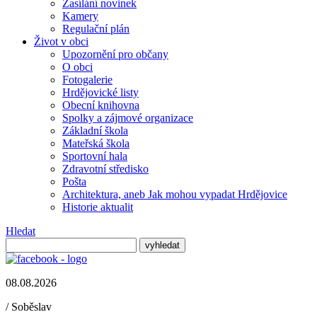
Zasílání novinek
Kamery
Regulační plán
Život v obci
Upozornění pro občany
O obci
Fotogalerie
Hrdějovické listy
Obecní knihovna
Spolky a zájmové organizace
Základní škola
Mateřská škola
Sportovní hala
Zdravotní středisko
Pošta
Architektura, aneb Jak mohou vypadat Hrdějovice
Historie aktualit
Hledat
08.08.2026
/
Soběslav