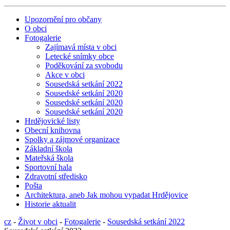
Upozornění pro občany
O obci
Fotogalerie
Zajímavá místa v obci
Letecké snímky obce
Poděkování za svobodu
Akce v obci
Sousedská setkání 2022
Sousedské setkání 2020
Sousedské setkání 2020
Sousedské setkání 2020
Hrdějovické listy
Obecní knihovna
Spolky a zájmové organizace
Základní škola
Mateřská škola
Sportovní hala
Zdravotní středisko
Pošta
Architektura, aneb Jak mohou vypadat Hrdějovice
Historie aktualit
cz
-
Život v obci
-
Fotogalerie
-
Sousedská setkání 2022