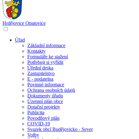
Hrdějovice
Opatovice
Úřad
Základní informace
Kontakty
Formuláře ke stažení
Potřebuji si vyřídit
Úřední deska
Zastupitelstvo
E - podatelna
Povinné informace
Ochrana osobních údajů
Dokumenty úřadu
Územní plán obce
Dotační projekty
Publicita
Povodňový plán
COVID-19
Svazek obcí Budějovicko - Sever
Volby