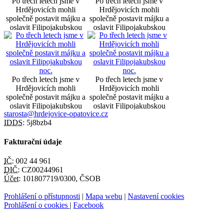
Po třech letech jsme v
Po třech letech jsme v
Hrdějovicích mohli
Hrdějovicích mohli
společně postavit májku a
společně postavit májku a
oslavit Filipojakubskou
oslavit Filipojakubskou
noc.
noc.
Po třech letech jsme v
Po třech letech jsme v
Hrdějovicích mohli
Hrdějovicích mohli
společně postavit májku a
společně postavit májku a
oslavit Filipojakubskou
oslavit Filipojakubskou
starosta@hrdejovice-opatovice.cz
noc.
noc.
IDDS:
5j8bzb4
Fakturační údaje
IČ:
002 44 961
DIČ:
CZ00244961
Účet:
101807719/0300, ČSOB
Prohlášení o přístupnosti
|
Mapa webu
|
Nastavení cookies
Prohlášení o cookies
|
Facebook