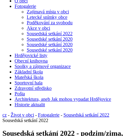
O obci
Fotogalerie
Zajímavá místa v obci
Letecké snímky obce
Poděkování za svobodu
Akce v obci
Sousedská setkání 2022
Sousedské setkání 2020
Sousedské setkání 2020
Sousedské setkání 2020
Hrdějovické listy
Obecní knihovna
Spolky a zájmové organizace
Základní škola
Mateřská škola
Sportovní hala
Zdravotní středisko
Pošta
Architektura, aneb Jak mohou vypadat Hrdějovice
Historie aktualit
cz
-
Život v obci
-
Fotogalerie
-
Sousedská setkání 2022
Sousedská setkání 2022
Sousedská setkání 2022 - podzim/zima,