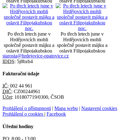
oslavit Filipojakubskou
oslavit Filipojakubskou
noc.
noc.
Po třech letech jsme v
Po třech letech jsme v
Hrdějovicích mohli
Hrdějovicích mohli
společně postavit májku a
společně postavit májku a
oslavit Filipojakubskou
oslavit Filipojakubskou
starosta@hrdejovice-opatovice.cz
noc.
noc.
IDDS:
5j8bzb4
Fakturační údaje
IČ:
002 44 961
DIČ:
CZ00244961
Účet:
101807719/0300, ČSOB
Prohlášení o přístupnosti
|
Mapa webu
|
Nastavení cookies
Prohlášení o cookies
|
Facebook
Úřední hodiny
PO:
8:00 - 13:00