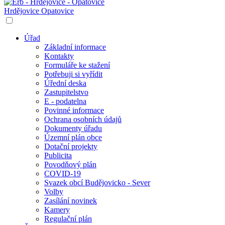
Hrdějovice
Opatovice
Úřad
Základní informace
Kontakty
Formuláře ke stažení
Potřebuji si vyřídit
Úřední deska
Zastupitelstvo
E - podatelna
Povinné informace
Ochrana osobních údajů
Dokumenty úřadu
Územní plán obce
Dotační projekty
Publicita
Povodňový plán
COVID-19
Svazek obcí Budějovicko - Sever
Volby
Zasílání novinek
Kamery
Regulační plán