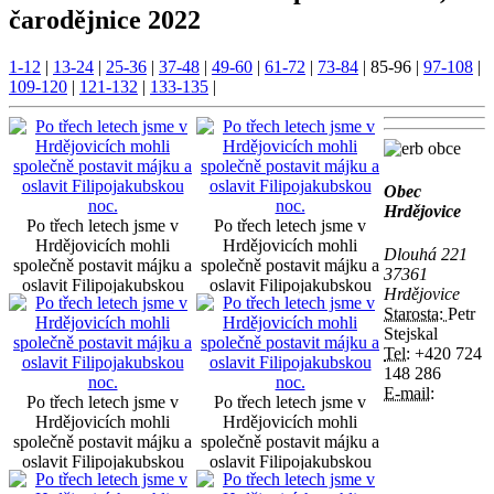
čarodějnice 2022
1-12
|
13-24
|
25-36
|
37-48
|
49-60
|
61-72
|
73-84
|
85-96
|
97-108
|
109-120
|
121-132
|
133-135
|
Obec
Hrdějovice
Po třech letech jsme v
Po třech letech jsme v
Hrdějovicích mohli
Hrdějovicích mohli
Dlouhá 221
společně postavit májku a
společně postavit májku a
37361
oslavit Filipojakubskou
oslavit Filipojakubskou
Hrdějovice
noc.
noc.
Starosta:
Petr
Stejskal
Tel:
+420 724
148 286
E-mail:
Po třech letech jsme v
Po třech letech jsme v
Hrdějovicích mohli
Hrdějovicích mohli
společně postavit májku a
společně postavit májku a
oslavit Filipojakubskou
oslavit Filipojakubskou
noc.
noc.