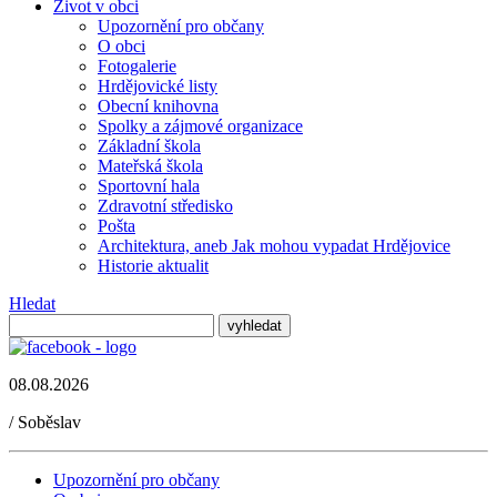
Život v obci
Upozornění pro občany
O obci
Fotogalerie
Hrdějovické listy
Obecní knihovna
Spolky a zájmové organizace
Základní škola
Mateřská škola
Sportovní hala
Zdravotní středisko
Pošta
Architektura, aneb Jak mohou vypadat Hrdějovice
Historie aktualit
Hledat
08.08.2026
/
Soběslav
Upozornění pro občany